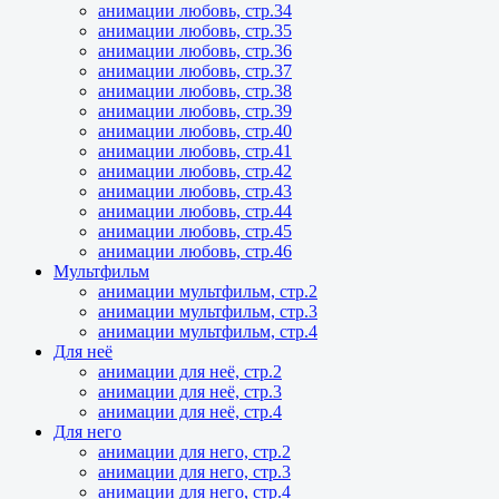
анимации любовь, стр.34
анимации любовь, стр.35
анимации любовь, стр.36
анимации любовь, стр.37
анимации любовь, стр.38
анимации любовь, стр.39
анимации любовь, стр.40
анимации любовь, стр.41
анимации любовь, стр.42
анимации любовь, стр.43
анимации любовь, стр.44
анимации любовь, стр.45
анимации любовь, стр.46
Мультфильм
анимации мультфильм, стр.2
анимации мультфильм, стр.3
анимации мультфильм, стр.4
Для неё
анимации для неё, стр.2
анимации для неё, стр.3
анимации для неё, стр.4
Для него
анимации для него, стр.2
анимации для него, стр.3
анимации для него, стр.4