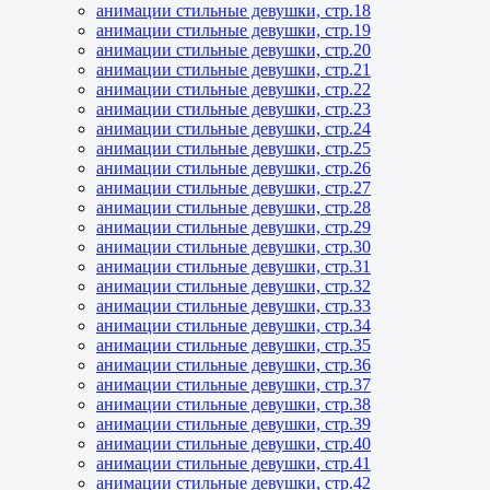
анимации стильные девушки, стр.18
анимации стильные девушки, стр.19
анимации стильные девушки, стр.20
анимации стильные девушки, стр.21
анимации стильные девушки, стр.22
анимации стильные девушки, стр.23
анимации стильные девушки, стр.24
анимации стильные девушки, стр.25
анимации стильные девушки, стр.26
анимации стильные девушки, стр.27
анимации стильные девушки, стр.28
анимации стильные девушки, стр.29
анимации стильные девушки, стр.30
анимации стильные девушки, стр.31
анимации стильные девушки, стр.32
анимации стильные девушки, стр.33
анимации стильные девушки, стр.34
анимации стильные девушки, стр.35
анимации стильные девушки, стр.36
анимации стильные девушки, стр.37
анимации стильные девушки, стр.38
анимации стильные девушки, стр.39
анимации стильные девушки, стр.40
анимации стильные девушки, стр.41
анимации стильные девушки, стр.42