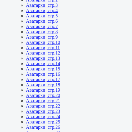
Аватарки, стр.3
Аватарки, стр.4
Аватарки, стр.5
Аватарки, стр.6
Аватарки, стр.7
Аватарки, стр.8
Аватарки, стр.9
Аватарки, стр.10
Аватарки, стр.11
Аватарки, стр.12
Аватарки, стр.13
Аватарки, стр.14
Аватарки, стр.15
Аватарки, стр.16
Аватарки, стр.17
Аватарки, стр.18
Аватарки, стр.19
Аватарки, стр.20
Аватарки, стр.21
Аватарки, стр.22
Аватарки, стр.23
Аватарки, стр.24
Аватарки, стр.25
Аватарки, стр.26