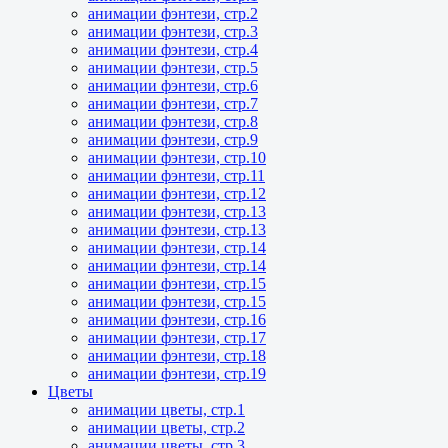
анимации фэнтези, стр.2
анимации фэнтези, стр.3
анимации фэнтези, стр.4
анимации фэнтези, стр.5
анимации фэнтези, стр.6
анимации фэнтези, стр.7
анимации фэнтези, стр.8
анимации фэнтези, стр.9
анимации фэнтези, стр.10
анимации фэнтези, стр.11
анимации фэнтези, стр.12
анимации фэнтези, стр.13
анимации фэнтези, стр.13
анимации фэнтези, стр.14
анимации фэнтези, стр.14
анимации фэнтези, стр.15
анимации фэнтези, стр.15
анимации фэнтези, стр.16
анимации фэнтези, стр.17
анимации фэнтези, стр.18
анимации фэнтези, стр.19
Цветы
анимации цветы, стр.1
анимации цветы, стр.2
анимации цветы, стр.3