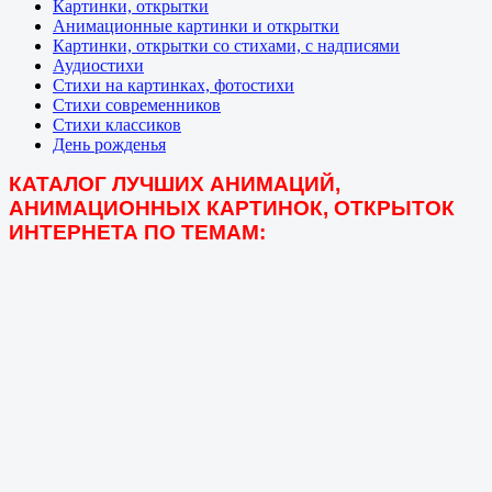
Картинки, открытки
Анимационные картинки и открытки
Картинки, открытки со стихами, с надписями
Аудиостихи
Стихи на картинках, фотостихи
Стихи современников
Стихи классиков
День рожденья
КАТАЛОГ ЛУЧШИХ АНИМАЦИЙ,
АНИМАЦИОННЫХ КАРТИНОК, ОТКРЫТОК
ИНТЕРНЕТА ПО ТЕМАМ: