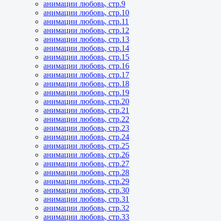
анимации любовь, стр.9
анимации любовь, стр.10
анимации любовь, стр.11
анимации любовь, стр.12
анимации любовь, стр.13
анимации любовь, стр.14
анимации любовь, стр.15
анимации любовь, стр.16
анимации любовь, стр.17
анимации любовь, стр.18
анимации любовь, стр.19
анимации любовь, стр.20
анимации любовь, стр.21
анимации любовь, стр.22
анимации любовь, стр.23
анимации любовь, стр.24
анимации любовь, стр.25
анимации любовь, стр.26
анимации любовь, стр.27
анимации любовь, стр.28
анимации любовь, стр.29
анимации любовь, стр.30
анимации любовь, стр.31
анимации любовь, стр.32
анимации любовь, стр.33