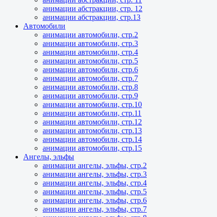
анимации абстракции, стр. 12
анимации абстракции, стр.13
Автомобили
анимации автомобили, стр.2
анимации автомобили, стр.3
анимации автомобили, стр.4
анимации автомобили, стр.5
анимации автомобили, стр.6
анимации автомобили, стр.7
анимации автомобили, стр.8
анимации автомобили, стр.9
анимации автомобили, стр.10
анимации автомобили, стр.11
анимации автомобили, стр.12
анимации автомобили, стр.13
анимации автомобили, стр.14
анимации автомобили, стр.15
Ангелы, эльфы
анимации ангелы, эльфы, стр.2
анимации ангелы, эльфы, стр.3
анимации ангелы, эльфы, стр.4
анимации ангелы, эльфы, стр.5
анимации ангелы, эльфы, стр.6
анимации ангелы, эльфы, стр.7