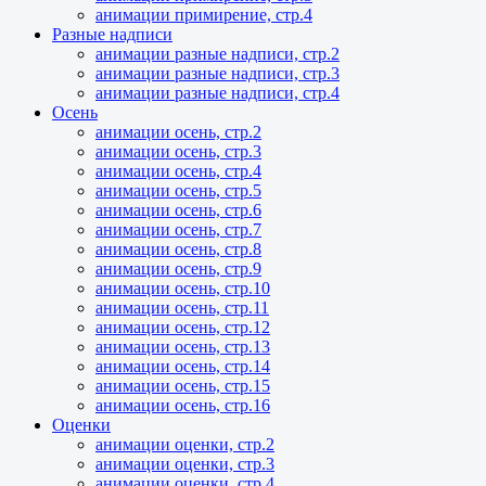
анимации примирение, стр.4
Разные надписи
анимации разные надписи, стр.2
анимации разные надписи, стр.3
анимации разные надписи, стр.4
Осень
анимации осень, стр.2
анимации осень, стр.3
анимации осень, стр.4
анимации осень, стр.5
анимации осень, стр.6
анимации осень, стр.7
анимации осень, стр.8
анимации осень, стр.9
анимации осень, стр.10
анимации осень, стр.11
анимации осень, стр.12
анимации осень, стр.13
анимации осень, стр.14
анимации осень, стр.15
анимации осень, стр.16
Оценки
анимации оценки, стр.2
анимации оценки, стр.3
анимации оценки, стр.4