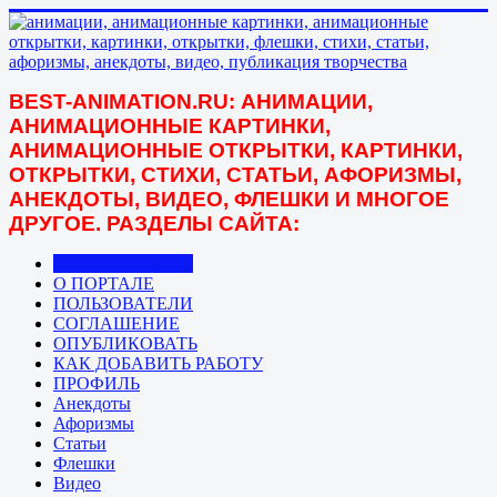
BEST-ANIMATION.RU: АНИМАЦИИ,
АНИМАЦИОННЫЕ КАРТИНКИ,
АНИМАЦИОННЫЕ ОТКРЫТКИ, КАРТИНКИ,
ОТКРЫТКИ, СТИХИ, СТАТЬИ, АФОРИЗМЫ,
АНЕКДОТЫ, ВИДЕО, ФЛЕШКИ И МНОГОЕ
ДРУГОЕ. РАЗДЕЛЫ САЙТА:
Главная - Новости
О ПОРТАЛЕ
ПОЛЬЗОВАТЕЛИ
СОГЛАШЕНИЕ
ОПУБЛИКОВАТЬ
КАК ДОБАВИТЬ РАБОТУ
ПРОФИЛЬ
Анекдоты
Афоризмы
Статьи
Флешки
Видео