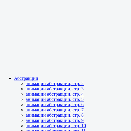
Абстракции
анимации абстракции, стр. 2
анимации абстракции, стр. 3
анимации абстракции, стр. 4
анимации абстракции, стр. 5
анимации абстракции, стр. 6
анимации абстракции, стр. 7
анимации абстракции, стр. 8
анимации абстракции, стр. 9
анимации абстракции, стр. 10
анимации абстракции, стр. 11