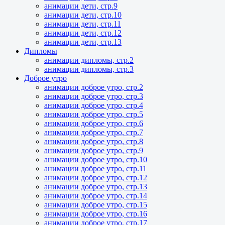
анимации дети, стр.9
анимации дети, стр.10
анимации дети, стр.11
анимации дети, стр.12
анимации дети, стр.13
Дипломы
анимации дипломы, стр.2
анимации дипломы, стр.3
Доброе утро
анимации доброе утро, стр.2
анимации доброе утро, стр.3
анимации доброе утро, стр.4
анимации доброе утро, стр.5
анимации доброе утро, стр.6
анимации доброе утро, стр.7
анимации доброе утро, стр.8
анимации доброе утро, стр.9
анимации доброе утро, стр.10
анимации доброе утро, стр.11
анимации доброе утро, стр.12
анимации доброе утро, стр.13
анимации доброе утро, стр.14
анимации доброе утро, стр.15
анимации доброе утро, стр.16
анимации доброе утро, стр.17