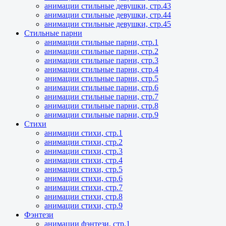
анимации стильные девушки, стр.43
анимации стильные девушки, стр.44
анимации стильные девушки, стр.45
Стильные парни
анимации стильные парни, стр.1
анимации стильные парни, стр.2
анимации стильные парни, стр.3
анимации стильные парни, стр.4
анимации стильные парни, стр.5
анимации стильные парни, стр.6
анимации стильные парни, стр.7
анимации стильные парни, стр.8
анимации стильные парни, стр.9
Стихи
анимации стихи, стр.1
анимации стихи, стр.2
анимации стихи, стр.3
анимации стихи, стр.4
анимации стихи, стр.5
анимации стихи, стр.6
анимации стихи, стр.7
анимации стихи, стр.8
анимации стихи, стр.9
Фэнтези
анимации фэнтези, стр.1