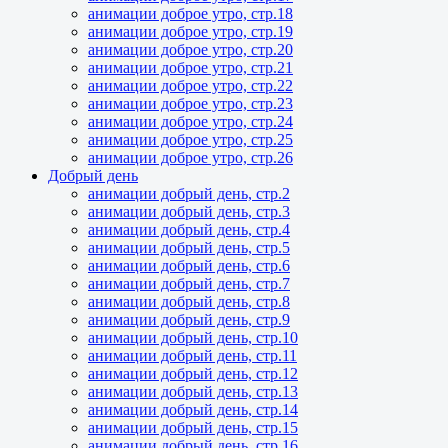
анимации доброе утро, стр.18
анимации доброе утро, стр.19
анимации доброе утро, стр.20
анимации доброе утро, стр.21
анимации доброе утро, стр.22
анимации доброе утро, стр.23
анимации доброе утро, стр.24
анимации доброе утро, стр.25
анимации доброе утро, стр.26
Добрый день
анимации добрый день, стр.2
анимации добрый день, стр.3
анимации добрый день, стр.4
анимации добрый день, стр.5
анимации добрый день, стр.6
анимации добрый день, стр.7
анимации добрый день, стр.8
анимации добрый день, стр.9
анимации добрый день, стр.10
анимации добрый день, стр.11
анимации добрый день, стр.12
анимации добрый день, стр.13
анимации добрый день, стр.14
анимации добрый день, стр.15
анимации добрый день, стр.16