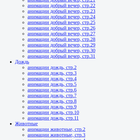
анимации добрый вечер, стр.22
анимации добрый вечер, стр.23
анимации добрый вечер, стр.24
анимации добрый вечер, стр.25
анимации добрый вечер, стр.26
анимации добрый вечер, стр.27
анимации добрый вечер, стр.28
анимации добрый вечер, стр.29
анимации добрый вечер, стр.30
анимации добрый вечер, стр.31
Дождь
анимации дождь, стр.2
анимации дождь, стр.3
анимации дождь, стр.4
анимации дождь, стр.5
анимации дождь, стр.6
анимации дождь, стр.7
анимации дождь, стр.8
анимации дождь, стр.9
анимации дождь, стр.10
анимации дождь, стр.11
Животные
анимации животные, стр.2
анимации животные, стр.3