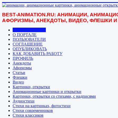
BEST-ANIMATION.RU: АНИМАЦИИ, АНИМАЦИ
АФОРИЗМЫ, АНЕКДОТЫ, ВИДЕО, ФЛЕШКИ И 
Главная - Новости
О ПОРТАЛЕ
ПОЛЬЗОВАТЕЛИ
СОГЛАШЕНИЕ
ОПУБЛИКОВАТЬ
КАК ДОБАВИТЬ РАБОТУ
ПРОФИЛЬ
Анекдоты
Афоризмы
Статьи
Флешки
Видео
Картинки, открытки
Анимационные картинки и открытки
Картинки, открытки со стихами, с надписями
Аудиостихи
Стихи на картинках, фотостихи
Стихи современников
Стихи классиков