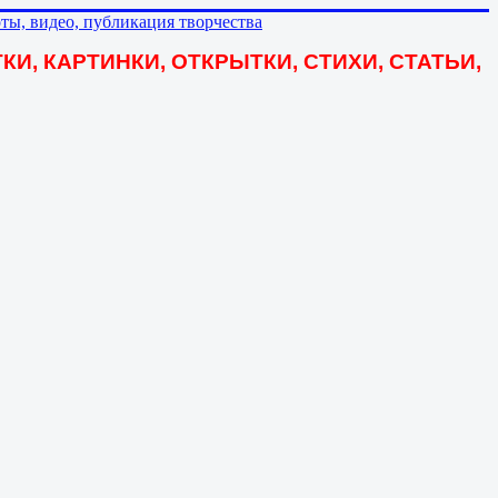
, КАРТИНКИ, ОТКРЫТКИ, СТИХИ, СТАТЬИ,