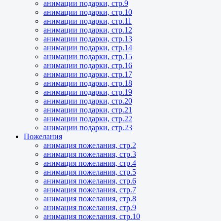
анимации подарки, стр.9
анимации подарки, стр.10
анимации подарки, стр.11
анимации подарки, стр.12
анимации подарки, стр.13
анимации подарки, стр.14
анимации подарки, стр.15
анимации подарки, стр.16
анимации подарки, стр.17
анимации подарки, стр.18
анимации подарки, стр.19
анимации подарки, стр.20
анимации подарки, стр.21
анимации подарки, стр.22
анимации подарки, стр.23
Пожелания
анимация пожелания, стр.2
анимация пожелания, стр.3
анимация пожелания, стр.4
анимация пожелания, стр.5
анимация пожелания, стр.6
анимация пожелания, стр.7
анимация пожелания, стр.8
анимация пожелания, стр.9
анимация пожелания, стр.10