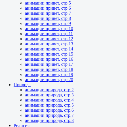
анимации привет, стр.5
анимации привет, стр.6
анимации привет, стр.7
анимации привет, стр.8
анимации привет, стр.9
анимации привет, стр.10
анимации привет, стр.11
анимации привет, стр.12
анимации привет, стр.13
анимации привет, стр.14
анимации привет, стр.15
анимации привет, стр.16
анимации привет, стр.17
анимации привет, стр.18
анимации привет, стр.19
анимации привет, стр.20
Природа
анимации природа, стр.2
анимации природа, стр.3
анимации природа, стр.4
анимации природа, стр.5
анимации природа, стр.6
анимации природа, стр.7
анимации природа, стр.8
Религия