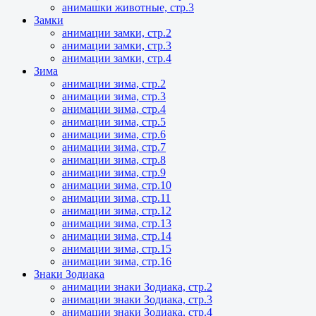
анимашки животные, стр.3
Замки
анимации замки, стр.2
анимации замки, стр.3
анимации замки, стр.4
Зима
анимации зима, стр.2
анимации зима, стр.3
анимации зима, стр.4
анимации зима, стр.5
анимации зима, стр.6
анимации зима, стр.7
анимации зима, стр.8
анимации зима, стр.9
анимации зима, стр.10
анимации зима, стр.11
анимации зима, стр.12
анимации зима, стр.13
анимации зима, стр.14
анимации зима, стр.15
анимации зима, стр.16
Знаки Зодиака
анимации знаки Зодиака, стр.2
анимации знаки Зодиака, стр.3
анимации знаки Зодиака, стр.4