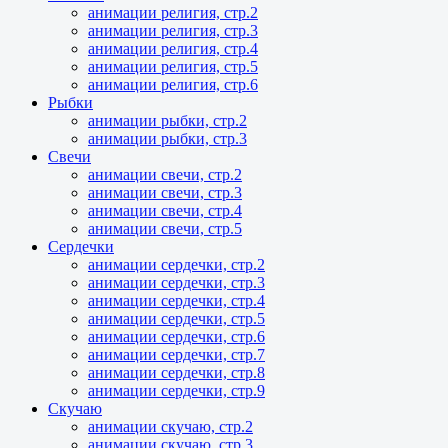
анимации религия, стр.2
анимации религия, стр.3
анимации религия, стр.4
анимации религия, стр.5
анимации религия, стр.6
Рыбки
анимации рыбки, стр.2
анимации рыбки, стр.3
Свечи
анимации свечи, стр.2
анимации свечи, стр.3
анимации свечи, стр.4
анимации свечи, стр.5
Сердечки
анимации сердечки, стр.2
анимации сердечки, стр.3
анимации сердечки, стр.4
анимации сердечки, стр.5
анимации сердечки, стр.6
анимации сердечки, стр.7
анимации сердечки, стр.8
анимации сердечки, стр.9
Скучаю
анимации скучаю, стр.2
анимации скучаю, стр.3