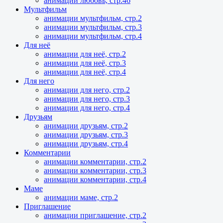
анимации любовь, стр.46
Мультфильм
анимации мультфильм, стр.2
анимации мультфильм, стр.3
анимации мультфильм, стр.4
Для неё
анимации для неё, стр.2
анимации для неё, стр.3
анимации для неё, стр.4
Для него
анимации для него, стр.2
анимации для него, стр.3
анимации для него, стр.4
Друзьям
анимации друзьям, стр.2
анимации друзьям, стр.3
анимации друзьям, стр.4
Комментарии
анимации комментарии, стр.2
анимации комментарии, стр.3
анимации комментарии, стр.4
Маме
анимации маме, стр.2
Приглашение
анимации приглашение, стр.2