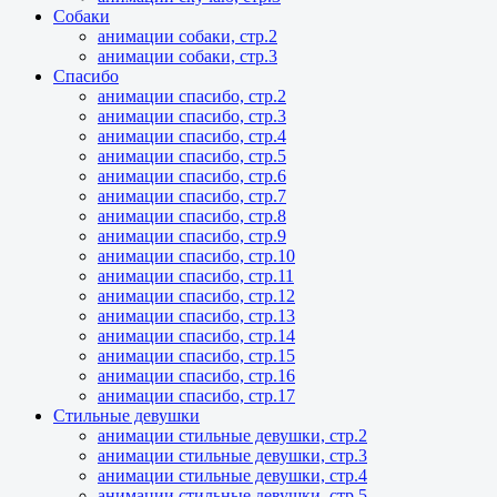
Собаки
анимации собаки, стр.2
анимации собаки, стр.3
Спасибо
анимации спасибо, стр.2
анимации спасибо, стр.3
анимации спасибо, стр.4
анимации спасибо, стр.5
анимации спасибо, стр.6
анимации спасибо, стр.7
анимации спасибо, стр.8
анимации спасибо, стр.9
анимации спасибо, стр.10
анимации спасибо, стр.11
анимации спасибо, стр.12
анимации спасибо, стр.13
анимации спасибо, стр.14
анимации спасибо, стр.15
анимации спасибо, стр.16
анимации спасибо, стр.17
Стильные девушки
анимации стильные девушки, стр.2
анимации стильные девушки, стр.3
анимации стильные девушки, стр.4
анимации стильные девушки, стр.5