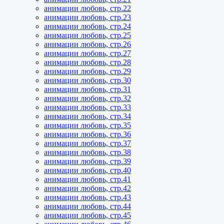
анимации любовь, стр.22
анимации любовь, стр.23
анимации любовь, стр.24
анимации любовь, стр.25
анимации любовь, стр.26
анимации любовь, стр.27
анимации любовь, стр.28
анимации любовь, стр.29
анимации любовь, стр.30
анимации любовь, стр.31
анимации любовь, стр.32
анимации любовь, стр.33
анимации любовь, стр.34
анимации любовь, стр.35
анимации любовь, стр.36
анимации любовь, стр.37
анимации любовь, стр.38
анимации любовь, стр.39
анимации любовь, стр.40
анимации любовь, стр.41
анимации любовь, стр.42
анимации любовь, стр.43
анимации любовь, стр.44
анимации любовь, стр.45