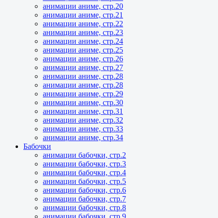
анимации аниме, стр.20
анимации аниме, стр.21
анимации аниме, стр.22
анимации аниме, стр.23
анимации аниме, стр.24
анимации аниме, стр.25
анимации аниме, стр.26
анимации аниме, стр.27
анимации аниме, стр.28
анимации аниме, стр.28
анимации аниме, стр.29
анимации аниме, стр.30
анимации аниме, стр.31
анимации аниме, стр.32
анимации аниме, стр.33
анимации аниме, стр.34
Бабочки
анимации бабочки, стр.2
анимации бабочки, стр.3
анимации бабочки, стр.4
анимации бабочки, стр.5
анимации бабочки, стр.6
анимации бабочки, стр.7
анимации бабочки, стр.8
анимации бабочки, стр.9