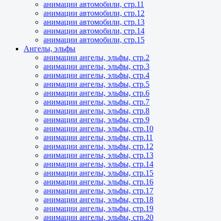
анимации автомобили, стр.11
анимации автомобили, стр.12
анимации автомобили, стр.13
анимации автомобили, стр.14
анимации автомобили, стр.15
Ангелы, эльфы
анимации ангелы, эльфы, стр.2
анимации ангелы, эльфы, стр.3
анимации ангелы, эльфы, стр.4
анимации ангелы, эльфы, стр.5
анимации ангелы, эльфы, стр.6
анимации ангелы, эльфы, стр.7
анимации ангелы, эльфы, стр.8
анимации ангелы, эльфы, стр.9
анимации ангелы, эльфы, стр.10
анимации ангелы, эльфы, стр.11
анимации ангелы, эльфы, стр.12
анимации ангелы, эльфы, стр.13
анимации ангелы, эльфы, стр.14
анимации ангелы, эльфы, стр.15
анимации ангелы, эльфы, стр.16
анимации ангелы, эльфы, стр.17
анимации ангелы, эльфы, стр.18
анимации ангелы, эльфы, стр.19
анимации ангелы, эльфы, стр.20