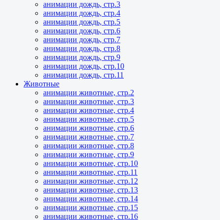
анимации дождь, стр.3
анимации дождь, стр.4
анимации дождь, стр.5
анимации дождь, стр.6
анимации дождь, стр.7
анимации дождь, стр.8
анимации дождь, стр.9
анимации дождь, стр.10
анимации дождь, стр.11
Животные
анимации животные, стр.2
анимации животные, стр.3
анимации животные, стр.4
анимации животные, стр.5
анимации животные, стр.6
анимации животные, стр.7
анимации животные, стр.8
анимации животные, стр.9
анимации животные, стр.10
анимации животные, стр.11
анимации животные, стр.12
анимации животные, стр.13
анимации животные, стр.14
анимации животные, стр.15
анимации животные, стр.16