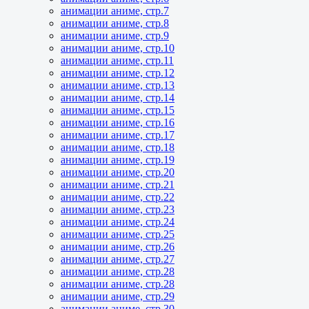
анимации аниме, стр.7
анимации аниме, стр.8
анимации аниме, стр.9
анимации аниме, стр.10
анимации аниме, стр.11
анимации аниме, стр.12
анимации аниме, стр.13
анимации аниме, стр.14
анимации аниме, стр.15
анимации аниме, стр.16
анимации аниме, стр.17
анимации аниме, стр.18
анимации аниме, стр.19
анимации аниме, стр.20
анимации аниме, стр.21
анимации аниме, стр.22
анимации аниме, стр.23
анимации аниме, стр.24
анимации аниме, стр.25
анимации аниме, стр.26
анимации аниме, стр.27
анимации аниме, стр.28
анимации аниме, стр.28
анимации аниме, стр.29
анимации аниме, стр.30