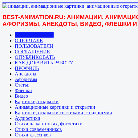
BEST-ANIMATION.RU: АНИМАЦИИ, АНИМАЦИ
АФОРИЗМЫ, АНЕКДОТЫ, ВИДЕО, ФЛЕШКИ И 
Главная - Новости
О ПОРТАЛЕ
ПОЛЬЗОВАТЕЛИ
СОГЛАШЕНИЕ
ОПУБЛИКОВАТЬ
КАК ДОБАВИТЬ РАБОТУ
ПРОФИЛЬ
Анекдоты
Афоризмы
Статьи
Флешки
Видео
Картинки, открытки
Анимационные картинки и открытки
Картинки, открытки со стихами, с надписями
Аудиостихи
Стихи на картинках, фотостихи
Стихи современников
Стихи классиков