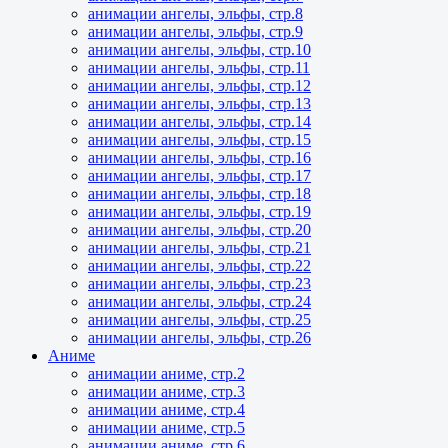
анимации ангелы, эльфы, стр.8
анимации ангелы, эльфы, стр.9
анимации ангелы, эльфы, стр.10
анимации ангелы, эльфы, стр.11
анимации ангелы, эльфы, стр.12
анимации ангелы, эльфы, стр.13
анимации ангелы, эльфы, стр.14
анимации ангелы, эльфы, стр.15
анимации ангелы, эльфы, стр.16
анимации ангелы, эльфы, стр.17
анимации ангелы, эльфы, стр.18
анимации ангелы, эльфы, стр.19
анимации ангелы, эльфы, стр.20
анимации ангелы, эльфы, стр.21
анимации ангелы, эльфы, стр.22
анимации ангелы, эльфы, стр.23
анимации ангелы, эльфы, стр.24
анимации ангелы, эльфы, стр.25
анимации ангелы, эльфы, стр.26
Аниме
анимации аниме, стр.2
анимации аниме, стр.3
анимации аниме, стр.4
анимации аниме, стр.5
анимации аниме, стр.6