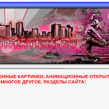
ОННЫЕ КАРТИНКИ, АНИМАЦИОННЫЕ ОТКРЫТКИ
МНОГОЕ ДРУГОЕ. РАЗДЕЛЫ САЙТА: