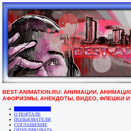
BEST-ANIMATION.RU: АНИМАЦИИ, АНИМАЦИ
АФОРИЗМЫ, АНЕКДОТЫ, ВИДЕО, ФЛЕШКИ И 
Главная - Новости
О ПОРТАЛЕ
ПОЛЬЗОВАТЕЛИ
СОГЛАШЕНИЕ
ОПУБЛИКОВАТЬ