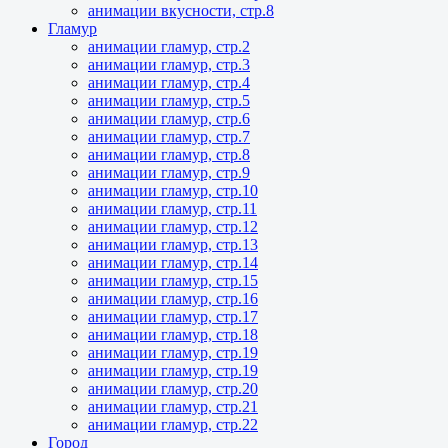
анимации вкусности, стр.8
Гламур
анимации гламур, стр.2
анимации гламур, стр.3
анимации гламур, стр.4
анимации гламур, стр.5
анимации гламур, стр.6
анимации гламур, стр.7
анимации гламур, стр.8
анимации гламур, стр.9
анимации гламур, стр.10
анимации гламур, стр.11
анимации гламур, стр.12
анимации гламур, стр.13
анимации гламур, стр.14
анимации гламур, стр.15
анимации гламур, стр.16
анимации гламур, стр.17
анимации гламур, стр.18
анимации гламур, стр.19
анимации гламур, стр.19
анимации гламур, стр.20
анимации гламур, стр.21
анимации гламур, стр.22
Город