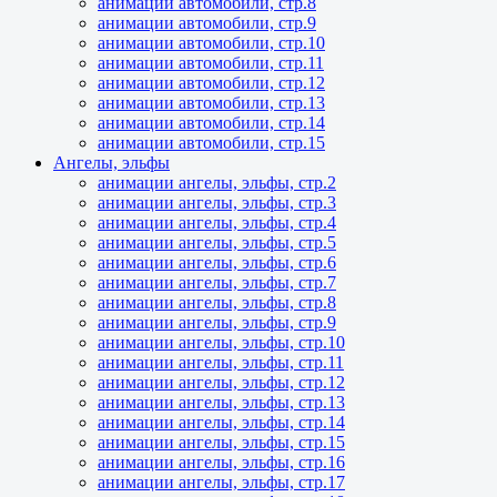
анимации автомобили, стр.8
анимации автомобили, стр.9
анимации автомобили, стр.10
анимации автомобили, стр.11
анимации автомобили, стр.12
анимации автомобили, стр.13
анимации автомобили, стр.14
анимации автомобили, стр.15
Ангелы, эльфы
анимации ангелы, эльфы, стр.2
анимации ангелы, эльфы, стр.3
анимации ангелы, эльфы, стр.4
анимации ангелы, эльфы, стр.5
анимации ангелы, эльфы, стр.6
анимации ангелы, эльфы, стр.7
анимации ангелы, эльфы, стр.8
анимации ангелы, эльфы, стр.9
анимации ангелы, эльфы, стр.10
анимации ангелы, эльфы, стр.11
анимации ангелы, эльфы, стр.12
анимации ангелы, эльфы, стр.13
анимации ангелы, эльфы, стр.14
анимации ангелы, эльфы, стр.15
анимации ангелы, эльфы, стр.16
анимации ангелы, эльфы, стр.17