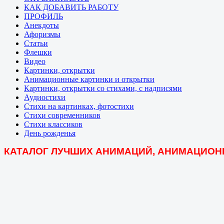
КАК ДОБАВИТЬ РАБОТУ
ПРОФИЛЬ
Анекдоты
Афоризмы
Статьи
Флешки
Видео
Картинки, открытки
Анимационные картинки и открытки
Картинки, открытки со стихами, с надписями
Аудиостихи
Стихи на картинках, фотостихи
Стихи современников
Стихи классиков
День рожденья
КАТАЛОГ ЛУЧШИХ АНИМАЦИЙ, АНИМАЦИОНН