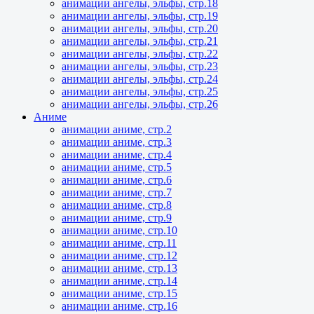
анимации ангелы, эльфы, стр.18
анимации ангелы, эльфы, стр.19
анимации ангелы, эльфы, стр.20
анимации ангелы, эльфы, стр.21
анимации ангелы, эльфы, стр.22
анимации ангелы, эльфы, стр.23
анимации ангелы, эльфы, стр.24
анимации ангелы, эльфы, стр.25
анимации ангелы, эльфы, стр.26
Аниме
анимации аниме, стр.2
анимации аниме, стр.3
анимации аниме, стр.4
анимации аниме, стр.5
анимации аниме, стр.6
анимации аниме, стр.7
анимации аниме, стр.8
анимации аниме, стр.9
анимации аниме, стр.10
анимации аниме, стр.11
анимации аниме, стр.12
анимации аниме, стр.13
анимации аниме, стр.14
анимации аниме, стр.15
анимации аниме, стр.16