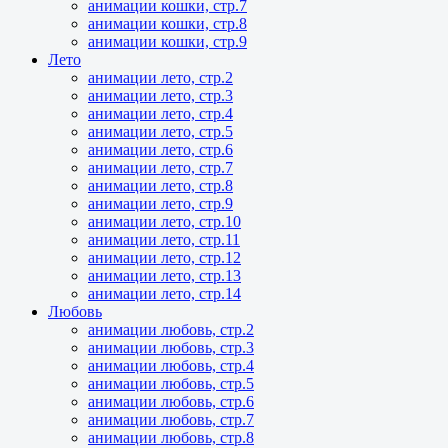
анимации кошки, стр.7
анимации кошки, стр.8
анимации кошки, стр.9
Лето
анимации лето, стр.2
анимации лето, стр.3
анимации лето, стр.4
анимации лето, стр.5
анимации лето, стр.6
анимации лето, стр.7
анимации лето, стр.8
анимации лето, стр.9
анимации лето, стр.10
анимации лето, стр.11
анимации лето, стр.12
анимации лето, стр.13
анимации лето, стр.14
Любовь
анимации любовь, стр.2
анимации любовь, стр.3
анимации любовь, стр.4
анимации любовь, стр.5
анимации любовь, стр.6
анимации любовь, стр.7
анимации любовь, стр.8