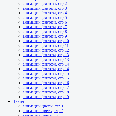
анимации фэнтези, стр.2
анимации фэнтези, стр.3
анимации фэнтези, стр.4
анимации фэнтези, стр.5
анимации фэнтези, стр.6
анимации фэнтези, стр.7
анимации фэнтези, стр.8
анимации фэнтези, стр.9
анимации фэнтези, стр.10
анимации фэнтези, стр.11
анимации фэнтези, стр.12
анимации фэнтези, стр.13
анимации фэнтези, стр.13
анимации фэнтези, стр.14
анимации фэнтези, стр.14
анимации фэнтези, стр.15
анимации фэнтези, стр.15
анимации фэнтези, стр.16
анимации фэнтези, стр.17
анимации фэнтези, стр.18
анимации фэнтези, стр.19
Цветы
анимации цветы, стр.1
анимации цветы, стр.2
анимации цветы, стр.3