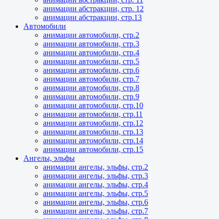
анимации абстракции, стр. 12
анимации абстракции, стр.13
Автомобили
анимации автомобили, стр.2
анимации автомобили, стр.3
анимации автомобили, стр.4
анимации автомобили, стр.5
анимации автомобили, стр.6
анимации автомобили, стр.7
анимации автомобили, стр.8
анимации автомобили, стр.9
анимации автомобили, стр.10
анимации автомобили, стр.11
анимации автомобили, стр.12
анимации автомобили, стр.13
анимации автомобили, стр.14
анимации автомобили, стр.15
Ангелы, эльфы
анимации ангелы, эльфы, стр.2
анимации ангелы, эльфы, стр.3
анимации ангелы, эльфы, стр.4
анимации ангелы, эльфы, стр.5
анимации ангелы, эльфы, стр.6
анимации ангелы, эльфы, стр.7