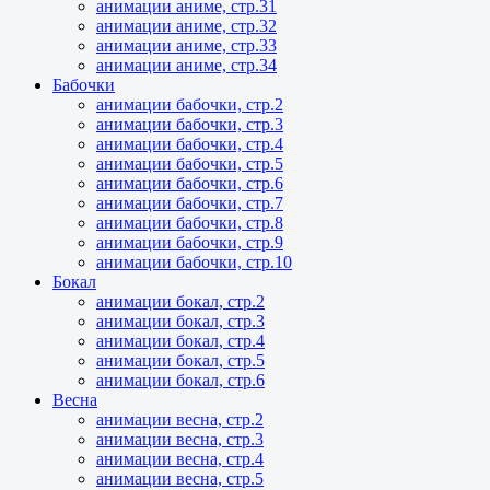
анимации аниме, стр.31
анимации аниме, стр.32
анимации аниме, стр.33
анимации аниме, стр.34
Бабочки
анимации бабочки, стр.2
анимации бабочки, стр.3
анимации бабочки, стр.4
анимации бабочки, стр.5
анимации бабочки, стр.6
анимации бабочки, стр.7
анимации бабочки, стр.8
анимации бабочки, стр.9
анимации бабочки, стр.10
Бокал
анимации бокал, стр.2
анимации бокал, стр.3
анимации бокал, стр.4
анимации бокал, стр.5
анимации бокал, стр.6
Весна
анимации весна, стр.2
анимации весна, стр.3
анимации весна, стр.4
анимации весна, стр.5