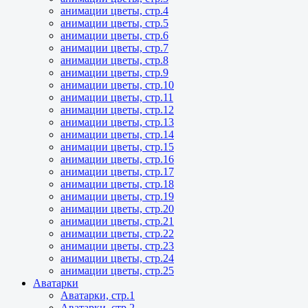
анимации цветы, стр.4
анимации цветы, стр.5
анимации цветы, стр.6
анимации цветы, стр.7
анимации цветы, стр.8
анимации цветы, стр.9
анимации цветы, стр.10
анимации цветы, стр.11
анимации цветы, стр.12
анимации цветы, стр.13
анимации цветы, стр.14
анимации цветы, стр.15
анимации цветы, стр.16
анимации цветы, стр.17
анимации цветы, стр.18
анимации цветы, стр.19
анимации цветы, стр.20
анимации цветы, стр.21
анимации цветы, стр.22
анимации цветы, стр.23
анимации цветы, стр.24
анимации цветы, стр.25
Аватарки
Аватарки, стр.1
Аватарки, стр.2