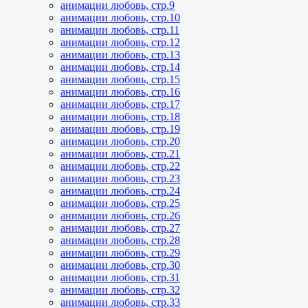
анимации любовь, стр.9
анимации любовь, стр.10
анимации любовь, стр.11
анимации любовь, стр.12
анимации любовь, стр.13
анимации любовь, стр.14
анимации любовь, стр.15
анимации любовь, стр.16
анимации любовь, стр.17
анимации любовь, стр.18
анимации любовь, стр.19
анимации любовь, стр.20
анимации любовь, стр.21
анимации любовь, стр.22
анимации любовь, стр.23
анимации любовь, стр.24
анимации любовь, стр.25
анимации любовь, стр.26
анимации любовь, стр.27
анимации любовь, стр.28
анимации любовь, стр.29
анимации любовь, стр.30
анимации любовь, стр.31
анимации любовь, стр.32
анимации любовь, стр.33