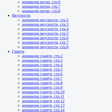
анимации весна, стр.6
анимации весна, стр.7
анимации весна, стр.8
Вкусности
анимации вкусности, стр.2
анимации вкусности, стр.3
анимации вкусности, стр.4
анимации вкусности, стр.5
анимации вкусности, стр.6
анимации вкусности, стр.7
анимации вкусности, стр.8
Гламур
анимации гламур, стр.2
анимации гламур, стр.3
анимации гламур, стр.4
анимации гламур, стр.5
анимации гламур, стр.6
анимации гламур, стр.7
анимации гламур, стр.8
анимации гламур, стр.9
анимации гламур, стр.10
анимации гламур, стр.11
анимации гламур, стр.12
анимации гламур, стр.13
анимации гламур, стр.14