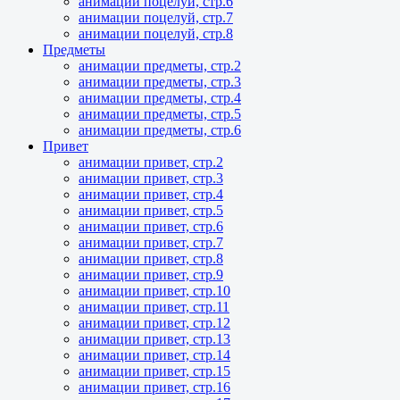
анимации поцелуй, стр.6
анимации поцелуй, стр.7
анимации поцелуй, стр.8
Предметы
анимации предметы, стр.2
анимации предметы, стр.3
анимации предметы, стр.4
анимации предметы, стр.5
анимации предметы, стр.6
Привет
анимации привет, стр.2
анимации привет, стр.3
анимации привет, стр.4
анимации привет, стр.5
анимации привет, стр.6
анимации привет, стр.7
анимации привет, стр.8
анимации привет, стр.9
анимации привет, стр.10
анимации привет, стр.11
анимации привет, стр.12
анимации привет, стр.13
анимации привет, стр.14
анимации привет, стр.15
анимации привет, стр.16