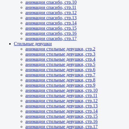
анимации спасибо, стр.10
анимации спасибо, стр.11
анимации спасибо, стр.12
анимации спасибо, стр.13
анимации спасибо, стр.14
анимации спасибо, стр.15
анимации спасибо, стр.16
анимации спасибо, стр.17
Стильные девушки
анимации стильные девушки, стр.2
анимации стильные девушки, стр.3
анимации стильные девушки, стр.4
анимации стильные девушки, стр.5
анимации стильные девушки, стр.6
анимации стильные девушки, стр.7
анимации стильные девушки, стр.8
анимации стильные девушки, стр.9
анимации стильные девушки, стр.10
анимации стильные девушки, стр.11
анимации стильные девушки, стр.12
анимации стильные девушки, стр.13
анимации стильные девушки, стр.14
анимации стильные девушки, стр.15
анимации стильные девушки, стр.16
анимации стильные девушки, стр.17