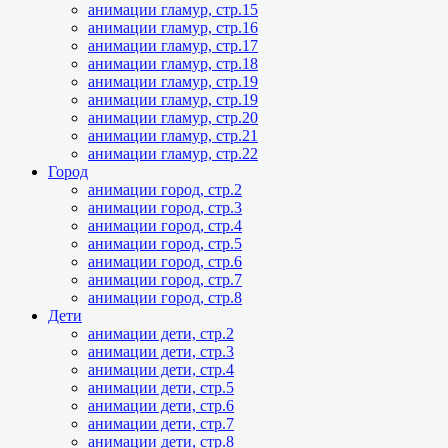
анимации гламур, стр.15
анимации гламур, стр.16
анимации гламур, стр.17
анимации гламур, стр.18
анимации гламур, стр.19
анимации гламур, стр.19
анимации гламур, стр.20
анимации гламур, стр.21
анимации гламур, стр.22
Город
анимации город, стр.2
анимации город, стр.3
анимации город, стр.4
анимации город, стр.5
анимации город, стр.6
анимации город, стр.7
анимации город, стр.8
Дети
анимации дети, стр.2
анимации дети, стр.3
анимации дети, стр.4
анимации дети, стр.5
анимации дети, стр.6
анимации дети, стр.7
анимации дети, стр.8