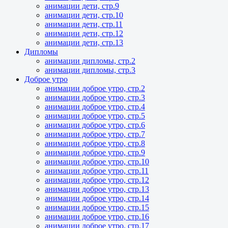
анимации дети, стр.9
анимации дети, стр.10
анимации дети, стр.11
анимации дети, стр.12
анимации дети, стр.13
Дипломы
анимации дипломы, стр.2
анимации дипломы, стр.3
Доброе утро
анимации доброе утро, стр.2
анимации доброе утро, стр.3
анимации доброе утро, стр.4
анимации доброе утро, стр.5
анимации доброе утро, стр.6
анимации доброе утро, стр.7
анимации доброе утро, стр.8
анимации доброе утро, стр.9
анимации доброе утро, стр.10
анимации доброе утро, стр.11
анимации доброе утро, стр.12
анимации доброе утро, стр.13
анимации доброе утро, стр.14
анимации доброе утро, стр.15
анимации доброе утро, стр.16
анимации доброе утро, стр.17