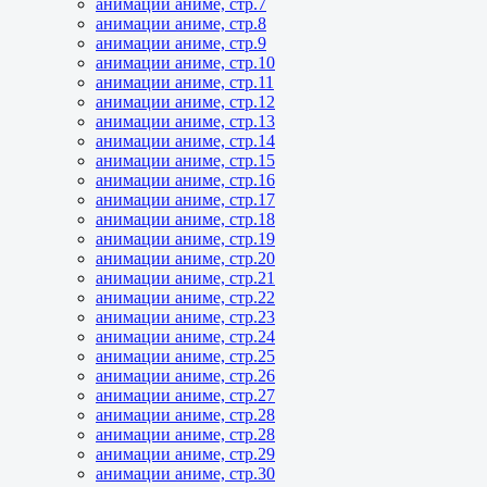
анимации аниме, стр.7
анимации аниме, стр.8
анимации аниме, стр.9
анимации аниме, стр.10
анимации аниме, стр.11
анимации аниме, стр.12
анимации аниме, стр.13
анимации аниме, стр.14
анимации аниме, стр.15
анимации аниме, стр.16
анимации аниме, стр.17
анимации аниме, стр.18
анимации аниме, стр.19
анимации аниме, стр.20
анимации аниме, стр.21
анимации аниме, стр.22
анимации аниме, стр.23
анимации аниме, стр.24
анимации аниме, стр.25
анимации аниме, стр.26
анимации аниме, стр.27
анимации аниме, стр.28
анимации аниме, стр.28
анимации аниме, стр.29
анимации аниме, стр.30