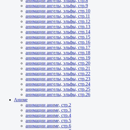
анимации ангелы, эльфы, стр.8
анимации ангелы, эльфы, стр.9
анимации ангелы, эльфы, стр.10
анимации ангелы, эльфы, стр.11
анимации ангелы, эльфы, стр.12
анимации ангелы, эльфы, стр.13
анимации ангелы, эльфы, стр.14
анимации ангелы, эльфы, стр.15
анимации ангелы, эльфы, стр.16
анимации ангелы, эльфы, стр.17
анимации ангелы, эльфы, стр.18
анимации ангелы, эльфы, стр.19
анимации ангелы, эльфы, стр.20
анимации ангелы, эльфы, стр.21
анимации ангелы, эльфы, стр.22
анимации ангелы, эльфы, стр.23
анимации ангелы, эльфы, стр.24
анимации ангелы, эльфы, стр.25
анимации ангелы, эльфы, стр.26
Аниме
анимации аниме, стр.2
анимации аниме, стр.3
анимации аниме, стр.4
анимации аниме, стр.5
анимации аниме, стр.6