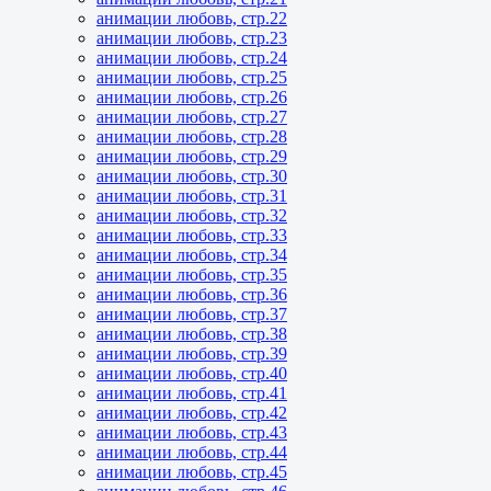
анимации любовь, стр.22
анимации любовь, стр.23
анимации любовь, стр.24
анимации любовь, стр.25
анимации любовь, стр.26
анимации любовь, стр.27
анимации любовь, стр.28
анимации любовь, стр.29
анимации любовь, стр.30
анимации любовь, стр.31
анимации любовь, стр.32
анимации любовь, стр.33
анимации любовь, стр.34
анимации любовь, стр.35
анимации любовь, стр.36
анимации любовь, стр.37
анимации любовь, стр.38
анимации любовь, стр.39
анимации любовь, стр.40
анимации любовь, стр.41
анимации любовь, стр.42
анимации любовь, стр.43
анимации любовь, стр.44
анимации любовь, стр.45