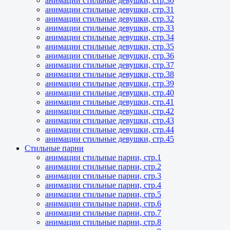
анимации стильные девушки, стр.30
анимации стильные девушки, стр.31
анимации стильные девушки, стр.32
анимации стильные девушки, стр.33
анимации стильные девушки, стр.34
анимации стильные девушки, стр.35
анимации стильные девушки, стр.36
анимации стильные девушки, стр.37
анимации стильные девушки, стр.38
анимации стильные девушки, стр.39
анимации стильные девушки, стр.40
анимации стильные девушки, стр.41
анимации стильные девушки, стр.42
анимации стильные девушки, стр.43
анимации стильные девушки, стр.44
анимации стильные девушки, стр.45
Стильные парни
анимации стильные парни, стр.1
анимации стильные парни, стр.2
анимации стильные парни, стр.3
анимации стильные парни, стр.4
анимации стильные парни, стр.5
анимации стильные парни, стр.6
анимации стильные парни, стр.7
анимации стильные парни, стр.8