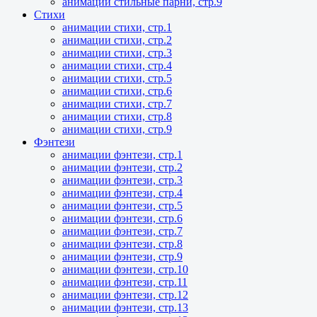
анимации стильные парни, стр.9
Стихи
анимации стихи, стр.1
анимации стихи, стр.2
анимации стихи, стр.3
анимации стихи, стр.4
анимации стихи, стр.5
анимации стихи, стр.6
анимации стихи, стр.7
анимации стихи, стр.8
анимации стихи, стр.9
Фэнтези
анимации фэнтези, стр.1
анимации фэнтези, стр.2
анимации фэнтези, стр.3
анимации фэнтези, стр.4
анимации фэнтези, стр.5
анимации фэнтези, стр.6
анимации фэнтези, стр.7
анимации фэнтези, стр.8
анимации фэнтези, стр.9
анимации фэнтези, стр.10
анимации фэнтези, стр.11
анимации фэнтези, стр.12
анимации фэнтези, стр.13