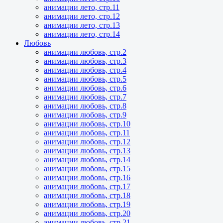
анимации лето, стр.11
анимации лето, стр.12
анимации лето, стр.13
анимации лето, стр.14
Любовь
анимации любовь, стр.2
анимации любовь, стр.3
анимации любовь, стр.4
анимации любовь, стр.5
анимации любовь, стр.6
анимации любовь, стр.7
анимации любовь, стр.8
анимации любовь, стр.9
анимации любовь, стр.10
анимации любовь, стр.11
анимации любовь, стр.12
анимации любовь, стр.13
анимации любовь, стр.14
анимации любовь, стр.15
анимации любовь, стр.16
анимации любовь, стр.17
анимации любовь, стр.18
анимации любовь, стр.19
анимации любовь, стр.20
анимации любовь, стр.21