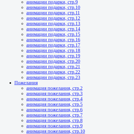
анимации подарки, стр.9
анимации подарки, стр.10
анимации подарки, стр.11
анимации подарки, стр.12
анимации подарки, стр.13
анимации подарки, стр.14
анимации подарки, стр.15
анимации подарки, стр.16
анимации подарки, стр.17
анимации подарки, стр.18
анимации подарки, стр.19
анимации подарки, стр.20
анимации подарки, стр.21
анимации подарки, стр.22
анимации подарки, стр.23
Пожелания
анимация пожелания, стр.2
анимация пожелания, стр.3
анимация пожелания, стр.4
анимация пожелания, стр.5
анимация пожелания, стр.6
анимация пожелания, стр.7
анимация пожелания, стр.8
анимация пожелания, стр.9
анимация пожелания, стр.10