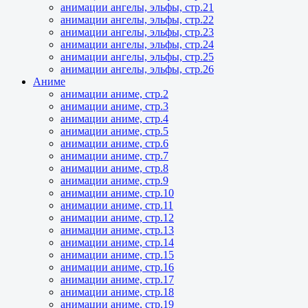
анимации ангелы, эльфы, стр.21
анимации ангелы, эльфы, стр.22
анимации ангелы, эльфы, стр.23
анимации ангелы, эльфы, стр.24
анимации ангелы, эльфы, стр.25
анимации ангелы, эльфы, стр.26
Аниме
анимации аниме, стр.2
анимации аниме, стр.3
анимации аниме, стр.4
анимации аниме, стр.5
анимации аниме, стр.6
анимации аниме, стр.7
анимации аниме, стр.8
анимации аниме, стр.9
анимации аниме, стр.10
анимации аниме, стр.11
анимации аниме, стр.12
анимации аниме, стр.13
анимации аниме, стр.14
анимации аниме, стр.15
анимации аниме, стр.16
анимации аниме, стр.17
анимации аниме, стр.18
анимации аниме, стр.19