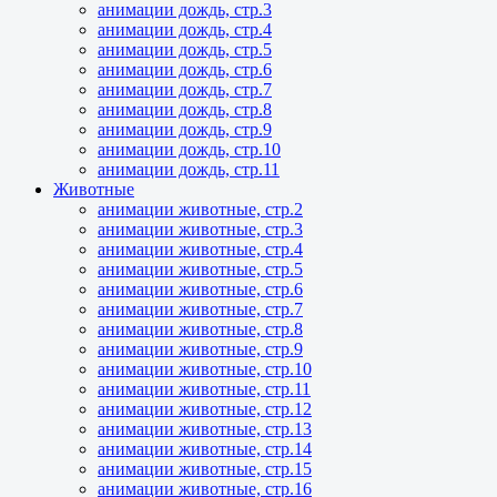
анимации дождь, стр.3
анимации дождь, стр.4
анимации дождь, стр.5
анимации дождь, стр.6
анимации дождь, стр.7
анимации дождь, стр.8
анимации дождь, стр.9
анимации дождь, стр.10
анимации дождь, стр.11
Животные
анимации животные, стр.2
анимации животные, стр.3
анимации животные, стр.4
анимации животные, стр.5
анимации животные, стр.6
анимации животные, стр.7
анимации животные, стр.8
анимации животные, стр.9
анимации животные, стр.10
анимации животные, стр.11
анимации животные, стр.12
анимации животные, стр.13
анимации животные, стр.14
анимации животные, стр.15
анимации животные, стр.16