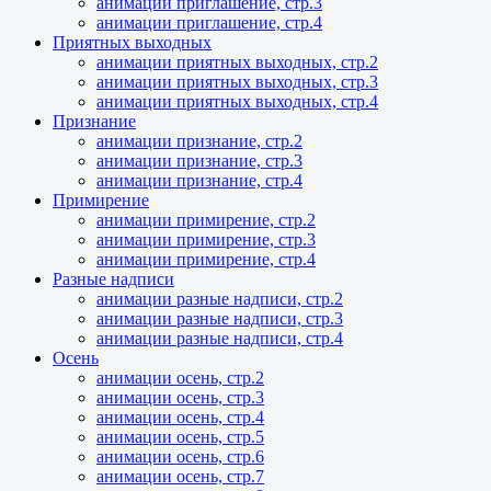
анимации приглашение, стр.3
анимации приглашение, стр.4
Приятных выходных
анимации приятных выходных, стр.2
анимации приятных выходных, стр.3
анимации приятных выходных, стр.4
Признание
анимации признание, стр.2
анимации признание, стр.3
анимации признание, стр.4
Примирение
анимации примирение, стр.2
анимации примирение, стр.3
анимации примирение, стр.4
Разные надписи
анимации разные надписи, стр.2
анимации разные надписи, стр.3
анимации разные надписи, стр.4
Осень
анимации осень, стр.2
анимации осень, стр.3
анимации осень, стр.4
анимации осень, стр.5
анимации осень, стр.6
анимации осень, стр.7