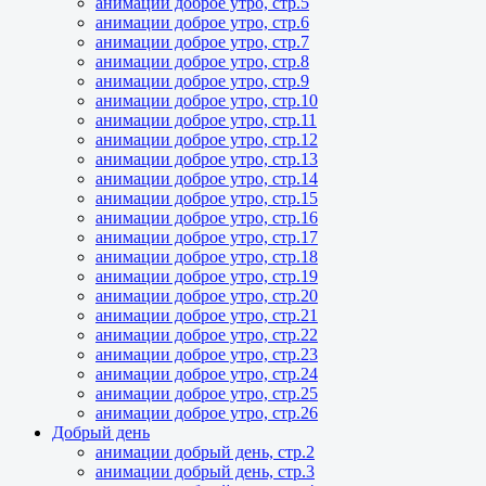
анимации доброе утро, стр.5
анимации доброе утро, стр.6
анимации доброе утро, стр.7
анимации доброе утро, стр.8
анимации доброе утро, стр.9
анимации доброе утро, стр.10
анимации доброе утро, стр.11
анимации доброе утро, стр.12
анимации доброе утро, стр.13
анимации доброе утро, стр.14
анимации доброе утро, стр.15
анимации доброе утро, стр.16
анимации доброе утро, стр.17
анимации доброе утро, стр.18
анимации доброе утро, стр.19
анимации доброе утро, стр.20
анимации доброе утро, стр.21
анимации доброе утро, стр.22
анимации доброе утро, стр.23
анимации доброе утро, стр.24
анимации доброе утро, стр.25
анимации доброе утро, стр.26
Добрый день
анимации добрый день, стр.2
анимации добрый день, стр.3