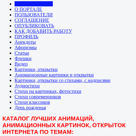
Главная - Новости
О ПОРТАЛЕ
ПОЛЬЗОВАТЕЛИ
СОГЛАШЕНИЕ
ОПУБЛИКОВАТЬ
КАК ДОБАВИТЬ РАБОТУ
ПРОФИЛЬ
Анекдоты
Афоризмы
Статьи
Флешки
Видео
Картинки, открытки
Анимационные картинки и открытки
Картинки, открытки со стихами, с надписями
Аудиостихи
Стихи на картинках, фотостихи
Стихи современников
Стихи классиков
День рожденья
КАТАЛОГ ЛУЧШИХ АНИМАЦИЙ,
АНИМАЦИОННЫХ КАРТИНОК, ОТКРЫТОК
ИНТЕРНЕТА ПО ТЕМАМ: