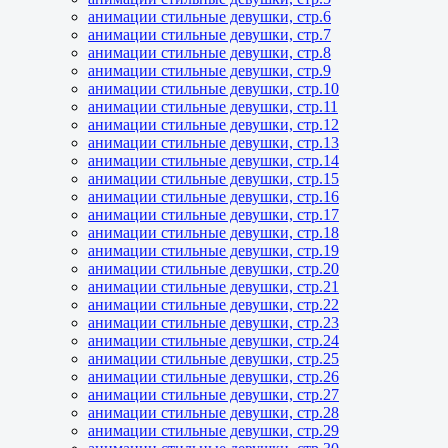
анимации стильные девушки, стр.6
анимации стильные девушки, стр.7
анимации стильные девушки, стр.8
анимации стильные девушки, стр.9
анимации стильные девушки, стр.10
анимации стильные девушки, стр.11
анимации стильные девушки, стр.12
анимации стильные девушки, стр.13
анимации стильные девушки, стр.14
анимации стильные девушки, стр.15
анимации стильные девушки, стр.16
анимации стильные девушки, стр.17
анимации стильные девушки, стр.18
анимации стильные девушки, стр.19
анимации стильные девушки, стр.20
анимации стильные девушки, стр.21
анимации стильные девушки, стр.22
анимации стильные девушки, стр.23
анимации стильные девушки, стр.24
анимации стильные девушки, стр.25
анимации стильные девушки, стр.26
анимации стильные девушки, стр.27
анимации стильные девушки, стр.28
анимации стильные девушки, стр.29