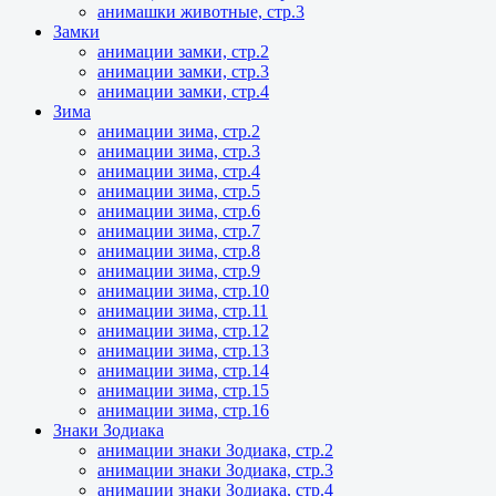
анимашки животные, стр.3
Замки
анимации замки, стр.2
анимации замки, стр.3
анимации замки, стр.4
Зима
анимации зима, стр.2
анимации зима, стр.3
анимации зима, стр.4
анимации зима, стр.5
анимации зима, стр.6
анимации зима, стр.7
анимации зима, стр.8
анимации зима, стр.9
анимации зима, стр.10
анимации зима, стр.11
анимации зима, стр.12
анимации зима, стр.13
анимации зима, стр.14
анимации зима, стр.15
анимации зима, стр.16
Знаки Зодиака
анимации знаки Зодиака, стр.2
анимации знаки Зодиака, стр.3
анимации знаки Зодиака, стр.4