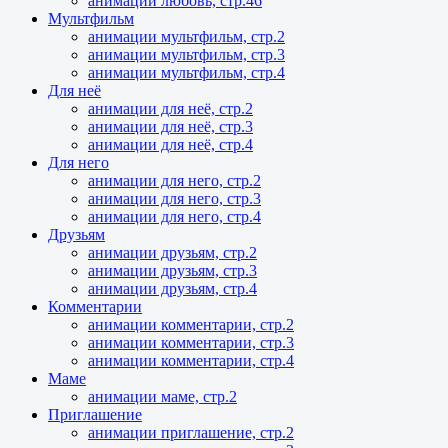
анимации любовь, стр.46
Мультфильм
анимации мультфильм, стр.2
анимации мультфильм, стр.3
анимации мультфильм, стр.4
Для неё
анимации для неё, стр.2
анимации для неё, стр.3
анимации для неё, стр.4
Для него
анимации для него, стр.2
анимации для него, стр.3
анимации для него, стр.4
Друзьям
анимации друзьям, стр.2
анимации друзьям, стр.3
анимации друзьям, стр.4
Комментарии
анимации комментарии, стр.2
анимации комментарии, стр.3
анимации комментарии, стр.4
Маме
анимации маме, стр.2
Приглашение
анимации приглашение, стр.2