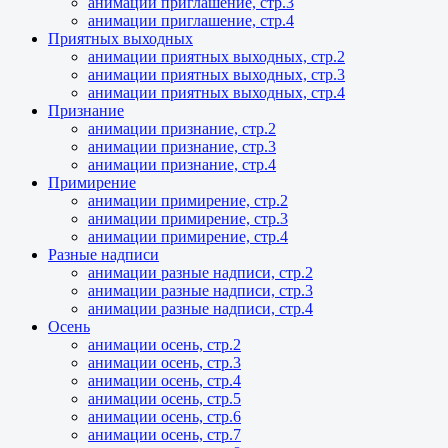
анимации приглашение, стр.3
анимации приглашение, стр.4
Приятных выходных
анимации приятных выходных, стр.2
анимации приятных выходных, стр.3
анимации приятных выходных, стр.4
Признание
анимации признание, стр.2
анимации признание, стр.3
анимации признание, стр.4
Примирение
анимации примирение, стр.2
анимации примирение, стр.3
анимации примирение, стр.4
Разные надписи
анимации разные надписи, стр.2
анимации разные надписи, стр.3
анимации разные надписи, стр.4
Осень
анимации осень, стр.2
анимации осень, стр.3
анимации осень, стр.4
анимации осень, стр.5
анимации осень, стр.6
анимации осень, стр.7