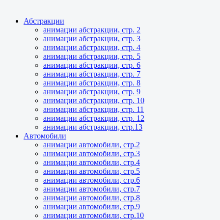
Абстракции
анимации абстракции, стр. 2
анимации абстракции, стр. 3
анимации абстракции, стр. 4
анимации абстракции, стр. 5
анимации абстракции, стр. 6
анимации абстракции, стр. 7
анимации абстракции, стр. 8
анимации абстракции, стр. 9
анимации абстракции, стр. 10
анимации абстракции, стр. 11
анимации абстракции, стр. 12
анимации абстракции, стр.13
Автомобили
анимации автомобили, стр.2
анимации автомобили, стр.3
анимации автомобили, стр.4
анимации автомобили, стр.5
анимации автомобили, стр.6
анимации автомобили, стр.7
анимации автомобили, стр.8
анимации автомобили, стр.9
анимации автомобили, стр.10