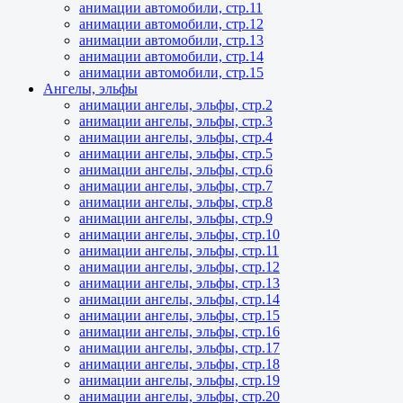
анимации автомобили, стр.11
анимации автомобили, стр.12
анимации автомобили, стр.13
анимации автомобили, стр.14
анимации автомобили, стр.15
Ангелы, эльфы
анимации ангелы, эльфы, стр.2
анимации ангелы, эльфы, стр.3
анимации ангелы, эльфы, стр.4
анимации ангелы, эльфы, стр.5
анимации ангелы, эльфы, стр.6
анимации ангелы, эльфы, стр.7
анимации ангелы, эльфы, стр.8
анимации ангелы, эльфы, стр.9
анимации ангелы, эльфы, стр.10
анимации ангелы, эльфы, стр.11
анимации ангелы, эльфы, стр.12
анимации ангелы, эльфы, стр.13
анимации ангелы, эльфы, стр.14
анимации ангелы, эльфы, стр.15
анимации ангелы, эльфы, стр.16
анимации ангелы, эльфы, стр.17
анимации ангелы, эльфы, стр.18
анимации ангелы, эльфы, стр.19
анимации ангелы, эльфы, стр.20