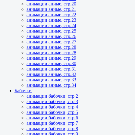
анимации аниме, стр.20
анимации аниме, стр.21
анимации аниме, стр.22
анимации аниме, стр.23
анимации аниме, стр.24
анимации аниме, стр.25
анимации аниме, стр.26
анимации аниме, стр.27
анимации аниме, стр.28
анимации аниме, стр.28
анимации аниме, стр.29
анимации аниме, стр.30
анимации аниме, стр.31
анимации аниме, стр.32
анимации аниме, стр.33
анимации аниме, стр.34
Бабочки
анимации бабочки, стр.2
анимации бабочки, стр.3
анимации бабочки, стр.4
анимации бабочки, стр.5
анимации бабочки, стр.6
анимации бабочки, стр.7
анимации бабочки, стр.8
анимации бабочки, стр.9