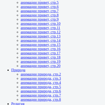
анимации привет, стр.5
анимации привет, стр.6
анимации привет, стр.7
анимации привет, стр.8
анимации привет, стр.9
анимации привет, стр.10
анимации привет, стр.11
анимации привет, стр.12
анимации привет, стр.13
анимации привет, стр.14
анимации привет, стр.15
анимации привет, стр.16
анимации привет, стр.17
анимации привет, стр.18
анимации привет, стр.19
анимации привет, стр.20
Природа
анимации природа, стр.2
анимации природа, стр.3
анимации природа, стр.4
анимации природа, стр.5
анимации природа, стр.6
анимации природа, стр.7
анимации природа, стр.8
Религия