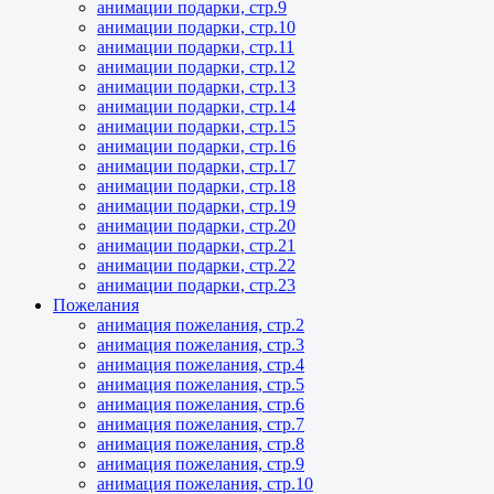
анимации подарки, стр.9
анимации подарки, стр.10
анимации подарки, стр.11
анимации подарки, стр.12
анимации подарки, стр.13
анимации подарки, стр.14
анимации подарки, стр.15
анимации подарки, стр.16
анимации подарки, стр.17
анимации подарки, стр.18
анимации подарки, стр.19
анимации подарки, стр.20
анимации подарки, стр.21
анимации подарки, стр.22
анимации подарки, стр.23
Пожелания
анимация пожелания, стр.2
анимация пожелания, стр.3
анимация пожелания, стр.4
анимация пожелания, стр.5
анимация пожелания, стр.6
анимация пожелания, стр.7
анимация пожелания, стр.8
анимация пожелания, стр.9
анимация пожелания, стр.10