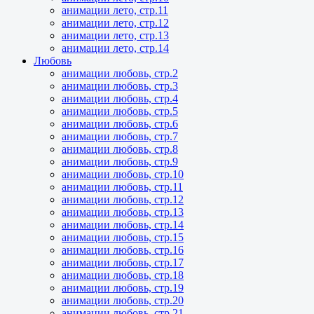
анимации лето, стр.11
анимации лето, стр.12
анимации лето, стр.13
анимации лето, стр.14
Любовь
анимации любовь, стр.2
анимации любовь, стр.3
анимации любовь, стр.4
анимации любовь, стр.5
анимации любовь, стр.6
анимации любовь, стр.7
анимации любовь, стр.8
анимации любовь, стр.9
анимации любовь, стр.10
анимации любовь, стр.11
анимации любовь, стр.12
анимации любовь, стр.13
анимации любовь, стр.14
анимации любовь, стр.15
анимации любовь, стр.16
анимации любовь, стр.17
анимации любовь, стр.18
анимации любовь, стр.19
анимации любовь, стр.20
анимации любовь, стр.21