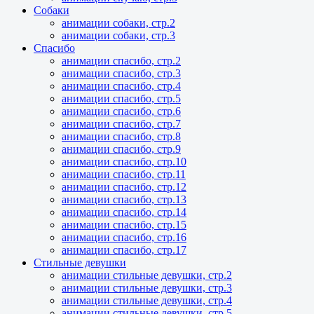
Собаки
анимации собаки, стр.2
анимации собаки, стр.3
Спасибо
анимации спасибо, стр.2
анимации спасибо, стр.3
анимации спасибо, стр.4
анимации спасибо, стр.5
анимации спасибо, стр.6
анимации спасибо, стр.7
анимации спасибо, стр.8
анимации спасибо, стр.9
анимации спасибо, стр.10
анимации спасибо, стр.11
анимации спасибо, стр.12
анимации спасибо, стр.13
анимации спасибо, стр.14
анимации спасибо, стр.15
анимации спасибо, стр.16
анимации спасибо, стр.17
Стильные девушки
анимации стильные девушки, стр.2
анимации стильные девушки, стр.3
анимации стильные девушки, стр.4
анимации стильные девушки, стр.5