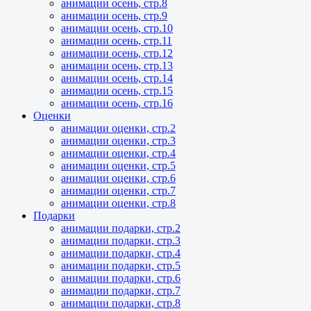
анимации осень, стр.8
анимации осень, стр.9
анимации осень, стр.10
анимации осень, стр.11
анимации осень, стр.12
анимации осень, стр.13
анимации осень, стр.14
анимации осень, стр.15
анимации осень, стр.16
Оценки
анимации оценки, стр.2
анимации оценки, стр.3
анимации оценки, стр.4
анимации оценки, стр.5
анимации оценки, стр.6
анимации оценки, стр.7
анимации оценки, стр.8
Подарки
анимации подарки, стр.2
анимации подарки, стр.3
анимации подарки, стр.4
анимации подарки, стр.5
анимации подарки, стр.6
анимации подарки, стр.7
анимации подарки, стр.8