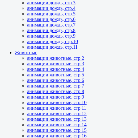
анимации дождь, стр.3
анимации дождь, стр.4
анимации дождь, стр.5
анимации дождь, стр.6
анимации дождь, стр.7
анимации дождь, стр.8
анимации дождь, стр.9
анимации дождь, стр.10
анимации дождь, стр.11
Животные
анимации животные, стр.2
анимации животные, стр.3
анимации животные, стр.4
анимации животные, стр.5
анимации животные, стр.6
анимации животные, стр.7
анимации животные, стр.8
анимации животные, стр.9
анимации животные, стр.10
анимации животные, стр.11
анимации животные, стр.12
анимации животные, стр.13
анимации животные, стр.14
анимации животные, стр.15
анимации животные, стр.16