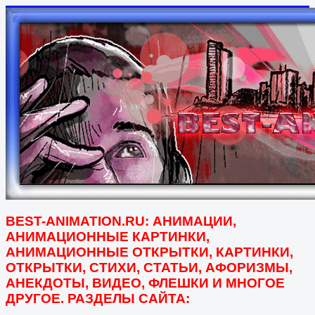
BEST-ANIMATION.RU: АНИМАЦИИ,
АНИМАЦИОННЫЕ КАРТИНКИ,
АНИМАЦИОННЫЕ ОТКРЫТКИ, КАРТИНКИ,
ОТКРЫТКИ, СТИХИ, СТАТЬИ, АФОРИЗМЫ,
АНЕКДОТЫ, ВИДЕО, ФЛЕШКИ И МНОГОЕ
ДРУГОЕ. РАЗДЕЛЫ САЙТА: