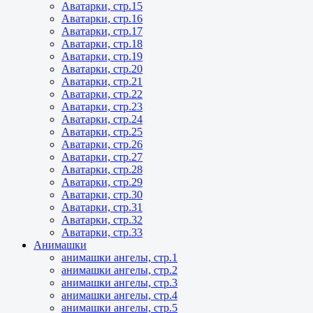
Аватарки, стр.15
Аватарки, стр.16
Аватарки, стр.17
Аватарки, стр.18
Аватарки, стр.19
Аватарки, стр.20
Аватарки, стр.21
Аватарки, стр.22
Аватарки, стр.23
Аватарки, стр.24
Аватарки, стр.25
Аватарки, стр.26
Аватарки, стр.27
Аватарки, стр.28
Аватарки, стр.29
Аватарки, стр.30
Аватарки, стр.31
Аватарки, стр.32
Аватарки, стр.33
Анимашки
анимашки ангелы, стр.1
анимашки ангелы, стр.2
анимашки ангелы, стр.3
анимашки ангелы, стр.4
анимашки ангелы, стр.5