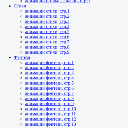
анимации стильные парни, стр.9
Стихи
анимации стихи, стр.1
анимации стихи, стр.2
анимации стихи, стр.3
анимации стихи, стр.4
анимации стихи, стр.5
анимации стихи, стр.6
анимации стихи, стр.7
анимации стихи, стр.8
анимации стихи, стр.9
Фэнтези
анимации фэнтези, стр.1
анимации фэнтези, стр.2
анимации фэнтези, стр.3
анимации фэнтези, стр.4
анимации фэнтези, стр.5
анимации фэнтези, стр.6
анимации фэнтези, стр.7
анимации фэнтези, стр.8
анимации фэнтези, стр.9
анимации фэнтези, стр.10
анимации фэнтези, стр.11
анимации фэнтези, стр.12
анимации фэнтези, стр.13