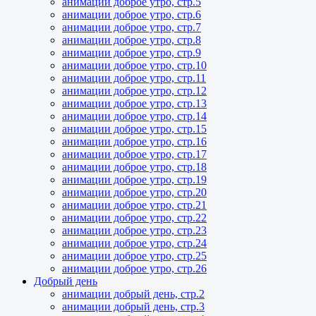
анимации доброе утро, стр.5
анимации доброе утро, стр.6
анимации доброе утро, стр.7
анимации доброе утро, стр.8
анимации доброе утро, стр.9
анимации доброе утро, стр.10
анимации доброе утро, стр.11
анимации доброе утро, стр.12
анимации доброе утро, стр.13
анимации доброе утро, стр.14
анимации доброе утро, стр.15
анимации доброе утро, стр.16
анимации доброе утро, стр.17
анимации доброе утро, стр.18
анимации доброе утро, стр.19
анимации доброе утро, стр.20
анимации доброе утро, стр.21
анимации доброе утро, стр.22
анимации доброе утро, стр.23
анимации доброе утро, стр.24
анимации доброе утро, стр.25
анимации доброе утро, стр.26
Добрый день
анимации добрый день, стр.2
анимации добрый день, стр.3