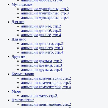
анимации любовь, стр.46
Мультфильм
анимации мультфильм, стр.2
анимации мультфильм, стр.3
анимации мультфильм, стр.4
Для неё
анимации для неё, стр.2
анимации для неё, стр.3
анимации для неё, стр.4
Для него
анимации для него, стр.2
анимации для него, стр.3
анимации для него, стр.4
Друзьям
анимации друзьям, стр.2
анимации друзьям, стр.3
анимации друзьям, стр.4
Комментарии
анимации комментарии, стр.2
анимации комментарии, стр.3
анимации комментарии, стр.4
Маме
анимации маме, стр.2
Приглашение
анимации приглашение, стр.2