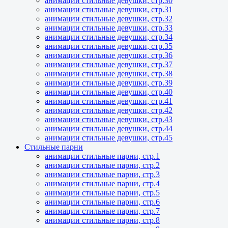
анимации стильные девушки, стр.30
анимации стильные девушки, стр.31
анимации стильные девушки, стр.32
анимации стильные девушки, стр.33
анимации стильные девушки, стр.34
анимации стильные девушки, стр.35
анимации стильные девушки, стр.36
анимации стильные девушки, стр.37
анимации стильные девушки, стр.38
анимации стильные девушки, стр.39
анимации стильные девушки, стр.40
анимации стильные девушки, стр.41
анимации стильные девушки, стр.42
анимации стильные девушки, стр.43
анимации стильные девушки, стр.44
анимации стильные девушки, стр.45
Стильные парни
анимации стильные парни, стр.1
анимации стильные парни, стр.2
анимации стильные парни, стр.3
анимации стильные парни, стр.4
анимации стильные парни, стр.5
анимации стильные парни, стр.6
анимации стильные парни, стр.7
анимации стильные парни, стр.8