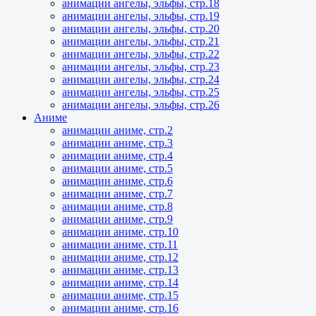
анимации ангелы, эльфы, стр.18
анимации ангелы, эльфы, стр.19
анимации ангелы, эльфы, стр.20
анимации ангелы, эльфы, стр.21
анимации ангелы, эльфы, стр.22
анимации ангелы, эльфы, стр.23
анимации ангелы, эльфы, стр.24
анимации ангелы, эльфы, стр.25
анимации ангелы, эльфы, стр.26
Аниме
анимации аниме, стр.2
анимации аниме, стр.3
анимации аниме, стр.4
анимации аниме, стр.5
анимации аниме, стр.6
анимации аниме, стр.7
анимации аниме, стр.8
анимации аниме, стр.9
анимации аниме, стр.10
анимации аниме, стр.11
анимации аниме, стр.12
анимации аниме, стр.13
анимации аниме, стр.14
анимации аниме, стр.15
анимации аниме, стр.16