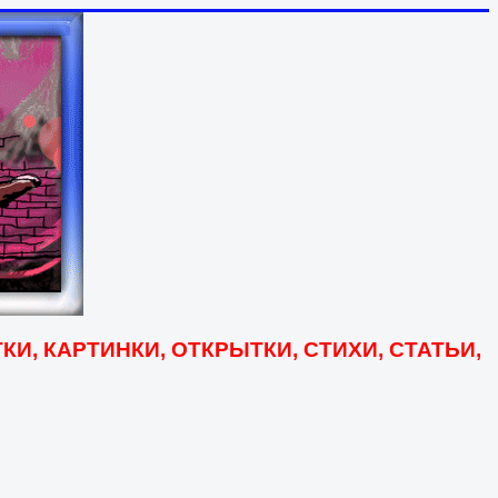
, КАРТИНКИ, ОТКРЫТКИ, СТИХИ, СТАТЬИ,