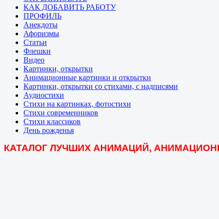
КАК ДОБАВИТЬ РАБОТУ
ПРОФИЛЬ
Анекдоты
Афоризмы
Статьи
Флешки
Видео
Картинки, открытки
Анимационные картинки и открытки
Картинки, открытки со стихами, с надписями
Аудиостихи
Стихи на картинках, фотостихи
Стихи современников
Стихи классиков
День рожденья
КАТАЛОГ ЛУЧШИХ АНИМАЦИЙ, АНИМАЦИОНН