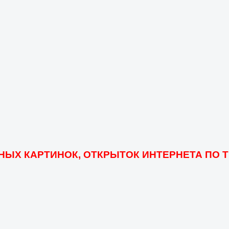
ЫХ КАРТИНОК, ОТКРЫТОК ИНТЕРНЕТА ПО 