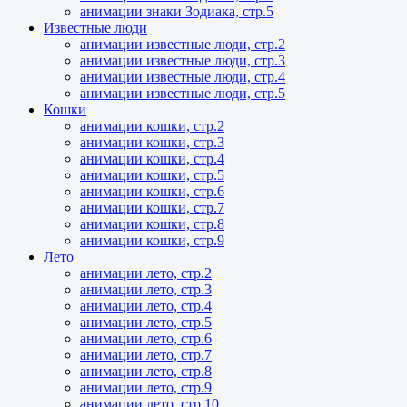
анимации знаки Зодиака, стр.5
Известные люди
анимации известные люди, стр.2
анимации известные люди, стр.3
анимации известные люди, стр.4
анимации известные люди, стр.5
Кошки
анимации кошки, стр.2
анимации кошки, стр.3
анимации кошки, стр.4
анимации кошки, стр.5
анимации кошки, стр.6
анимации кошки, стр.7
анимации кошки, стр.8
анимации кошки, стр.9
Лето
анимации лето, стр.2
анимации лето, стр.3
анимации лето, стр.4
анимации лето, стр.5
анимации лето, стр.6
анимации лето, стр.7
анимации лето, стр.8
анимации лето, стр.9
анимации лето, стр.10