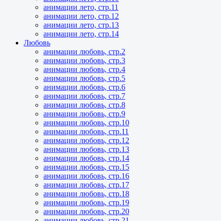
анимации лето, стр.11
анимации лето, стр.12
анимации лето, стр.13
анимации лето, стр.14
Любовь
анимации любовь, стр.2
анимации любовь, стр.3
анимации любовь, стр.4
анимации любовь, стр.5
анимации любовь, стр.6
анимации любовь, стр.7
анимации любовь, стр.8
анимации любовь, стр.9
анимации любовь, стр.10
анимации любовь, стр.11
анимации любовь, стр.12
анимации любовь, стр.13
анимации любовь, стр.14
анимации любовь, стр.15
анимации любовь, стр.16
анимации любовь, стр.17
анимации любовь, стр.18
анимации любовь, стр.19
анимации любовь, стр.20
анимации любовь, стр.21