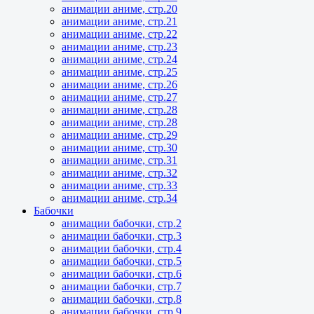
анимации аниме, стр.20
анимации аниме, стр.21
анимации аниме, стр.22
анимации аниме, стр.23
анимации аниме, стр.24
анимации аниме, стр.25
анимации аниме, стр.26
анимации аниме, стр.27
анимации аниме, стр.28
анимации аниме, стр.28
анимации аниме, стр.29
анимации аниме, стр.30
анимации аниме, стр.31
анимации аниме, стр.32
анимации аниме, стр.33
анимации аниме, стр.34
Бабочки
анимации бабочки, стр.2
анимации бабочки, стр.3
анимации бабочки, стр.4
анимации бабочки, стр.5
анимации бабочки, стр.6
анимации бабочки, стр.7
анимации бабочки, стр.8
анимации бабочки, стр.9