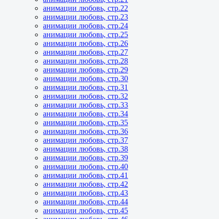
анимации любовь, стр.22
анимации любовь, стр.23
анимации любовь, стр.24
анимации любовь, стр.25
анимации любовь, стр.26
анимации любовь, стр.27
анимации любовь, стр.28
анимации любовь, стр.29
анимации любовь, стр.30
анимации любовь, стр.31
анимации любовь, стр.32
анимации любовь, стр.33
анимации любовь, стр.34
анимации любовь, стр.35
анимации любовь, стр.36
анимации любовь, стр.37
анимации любовь, стр.38
анимации любовь, стр.39
анимации любовь, стр.40
анимации любовь, стр.41
анимации любовь, стр.42
анимации любовь, стр.43
анимации любовь, стр.44
анимации любовь, стр.45