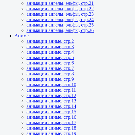
анимации ангелы, эльфы, стр.21
анимации ангелы, эльфы, стр.22
анимации ангелы, эльфы, стр.23
анимации ангелы, эльфы, стр.24
анимации ангелы, эльфы, стр.25
анимации ангелы, эльфы, стр.26
Аниме
анимации аниме, стр.2
анимации аниме, стр.3
анимации аниме, стр.4
анимации аниме, стр.5
анимации аниме, стр.6
анимации аниме, стр.7
анимации аниме, стр.8
анимации аниме, стр.9
анимации аниме, стр.10
анимации аниме, стр.11
анимации аниме, стр.12
анимации аниме, стр.13
анимации аниме, стр.14
анимации аниме, стр.15
анимации аниме, стр.16
анимации аниме, стр.17
анимации аниме, стр.18
анимации аниме, стр.19