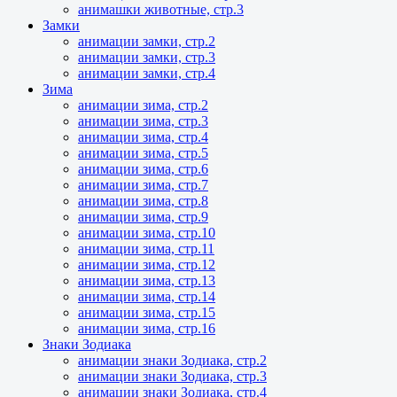
анимашки животные, стр.3
Замки
анимации замки, стр.2
анимации замки, стр.3
анимации замки, стр.4
Зима
анимации зима, стр.2
анимации зима, стр.3
анимации зима, стр.4
анимации зима, стр.5
анимации зима, стр.6
анимации зима, стр.7
анимации зима, стр.8
анимации зима, стр.9
анимации зима, стр.10
анимации зима, стр.11
анимации зима, стр.12
анимации зима, стр.13
анимации зима, стр.14
анимации зима, стр.15
анимации зима, стр.16
Знаки Зодиака
анимации знаки Зодиака, стр.2
анимации знаки Зодиака, стр.3
анимации знаки Зодиака, стр.4