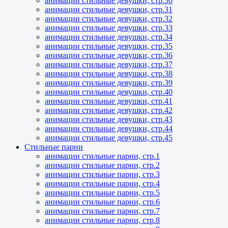
анимации стильные девушки, стр.30
анимации стильные девушки, стр.31
анимации стильные девушки, стр.32
анимации стильные девушки, стр.33
анимации стильные девушки, стр.34
анимации стильные девушки, стр.35
анимации стильные девушки, стр.36
анимации стильные девушки, стр.37
анимации стильные девушки, стр.38
анимации стильные девушки, стр.39
анимации стильные девушки, стр.40
анимации стильные девушки, стр.41
анимации стильные девушки, стр.42
анимации стильные девушки, стр.43
анимации стильные девушки, стр.44
анимации стильные девушки, стр.45
Стильные парни
анимации стильные парни, стр.1
анимации стильные парни, стр.2
анимации стильные парни, стр.3
анимации стильные парни, стр.4
анимации стильные парни, стр.5
анимации стильные парни, стр.6
анимации стильные парни, стр.7
анимации стильные парни, стр.8