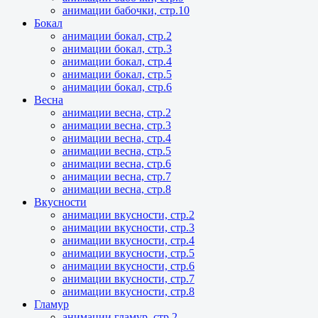
анимации бабочки, стр.10
Бокал
анимации бокал, стр.2
анимации бокал, стр.3
анимации бокал, стр.4
анимации бокал, стр.5
анимации бокал, стр.6
Весна
анимации весна, стр.2
анимации весна, стр.3
анимации весна, стр.4
анимации весна, стр.5
анимации весна, стр.6
анимации весна, стр.7
анимации весна, стр.8
Вкусности
анимации вкусности, стр.2
анимации вкусности, стр.3
анимации вкусности, стр.4
анимации вкусности, стр.5
анимации вкусности, стр.6
анимации вкусности, стр.7
анимации вкусности, стр.8
Гламур
анимации гламур, стр.2