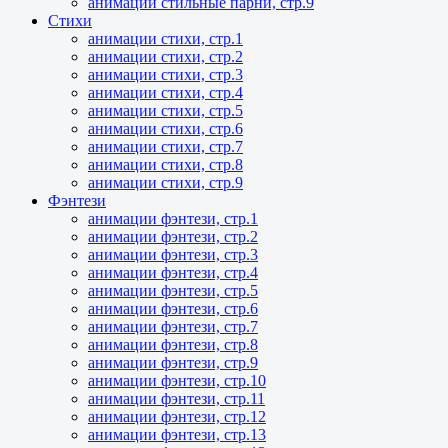
анимации стильные парни, стр.9
Стихи
анимации стихи, стр.1
анимации стихи, стр.2
анимации стихи, стр.3
анимации стихи, стр.4
анимации стихи, стр.5
анимации стихи, стр.6
анимации стихи, стр.7
анимации стихи, стр.8
анимации стихи, стр.9
Фэнтези
анимации фэнтези, стр.1
анимации фэнтези, стр.2
анимации фэнтези, стр.3
анимации фэнтези, стр.4
анимации фэнтези, стр.5
анимации фэнтези, стр.6
анимации фэнтези, стр.7
анимации фэнтези, стр.8
анимации фэнтези, стр.9
анимации фэнтези, стр.10
анимации фэнтези, стр.11
анимации фэнтези, стр.12
анимации фэнтези, стр.13