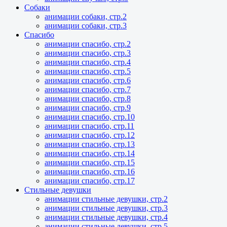
Собаки
анимации собаки, стр.2
анимации собаки, стр.3
Спасибо
анимации спасибо, стр.2
анимации спасибо, стр.3
анимации спасибо, стр.4
анимации спасибо, стр.5
анимации спасибо, стр.6
анимации спасибо, стр.7
анимации спасибо, стр.8
анимации спасибо, стр.9
анимации спасибо, стр.10
анимации спасибо, стр.11
анимации спасибо, стр.12
анимации спасибо, стр.13
анимации спасибо, стр.14
анимации спасибо, стр.15
анимации спасибо, стр.16
анимации спасибо, стр.17
Стильные девушки
анимации стильные девушки, стр.2
анимации стильные девушки, стр.3
анимации стильные девушки, стр.4
анимации стильные девушки, стр.5