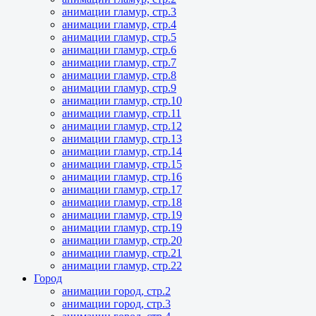
анимации гламур, стр.3
анимации гламур, стр.4
анимации гламур, стр.5
анимации гламур, стр.6
анимации гламур, стр.7
анимации гламур, стр.8
анимации гламур, стр.9
анимации гламур, стр.10
анимации гламур, стр.11
анимации гламур, стр.12
анимации гламур, стр.13
анимации гламур, стр.14
анимации гламур, стр.15
анимации гламур, стр.16
анимации гламур, стр.17
анимации гламур, стр.18
анимации гламур, стр.19
анимации гламур, стр.19
анимации гламур, стр.20
анимации гламур, стр.21
анимации гламур, стр.22
Город
анимации город, стр.2
анимации город, стр.3