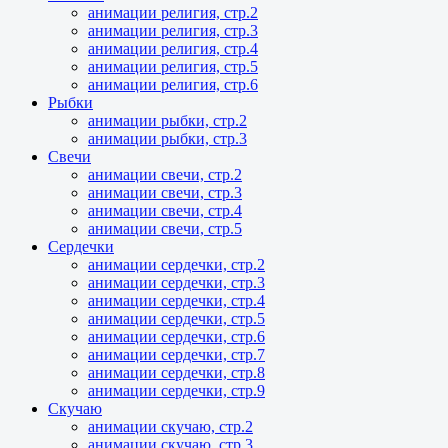
анимации религия, стр.2
анимации религия, стр.3
анимации религия, стр.4
анимации религия, стр.5
анимации религия, стр.6
Рыбки
анимации рыбки, стр.2
анимации рыбки, стр.3
Свечи
анимации свечи, стр.2
анимации свечи, стр.3
анимации свечи, стр.4
анимации свечи, стр.5
Сердечки
анимации сердечки, стр.2
анимации сердечки, стр.3
анимации сердечки, стр.4
анимации сердечки, стр.5
анимации сердечки, стр.6
анимации сердечки, стр.7
анимации сердечки, стр.8
анимации сердечки, стр.9
Скучаю
анимации скучаю, стр.2
анимации скучаю, стр.3