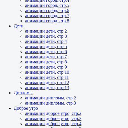
анимации город, стр.4
анимации город, стр.5
анимации город, стр.6
анимации город, стр.7
анимации город, стр.8
Дети
анимации дети, стр.2
анимации дети, стр.3
анимации дети, стр.4
анимации дети, стр.5
анимации дети, стр.6
анимации дети, стр.7
анимации дети, стр.8
анимации дети, стр.9
анимации дети, стр.10
анимации дети, стр.11
анимации дети, стр.12
анимации дети, стр.13
Дипломы
анимации дипломы, стр.2
анимации дипломы, стр.3
Доброе утро
анимации доброе утро, стр.2
анимации доброе утро, стр.3
анимации доброе утро, стр.4