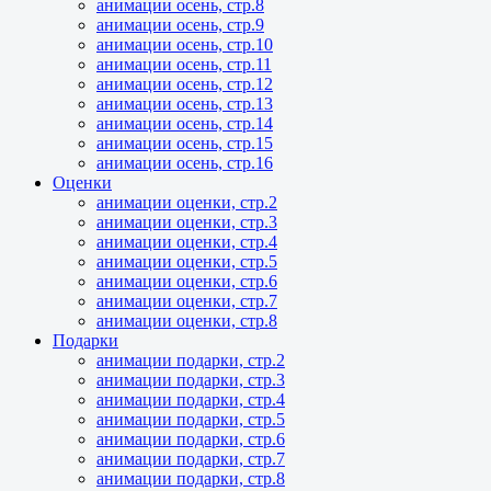
анимации осень, стр.8
анимации осень, стр.9
анимации осень, стр.10
анимации осень, стр.11
анимации осень, стр.12
анимации осень, стр.13
анимации осень, стр.14
анимации осень, стр.15
анимации осень, стр.16
Оценки
анимации оценки, стр.2
анимации оценки, стр.3
анимации оценки, стр.4
анимации оценки, стр.5
анимации оценки, стр.6
анимации оценки, стр.7
анимации оценки, стр.8
Подарки
анимации подарки, стр.2
анимации подарки, стр.3
анимации подарки, стр.4
анимации подарки, стр.5
анимации подарки, стр.6
анимации подарки, стр.7
анимации подарки, стр.8