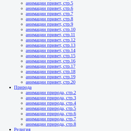
анимации привет, стр.5
анимации привет, стр.6
анимации привет, стр.7
анимации привет, стр.8
анимации привет, стр.9
анимации привет, стр.10
анимации привет, стр.11
анимации привет, стр.12
анимации привет, стр.13
анимации привет, стр.14
анимации привет, стр.15
анимации привет, стр.16
анимации привет, стр.17
анимации привет, стр.18
анимации привет, стр.19
анимации привет, стр.20
Природа
анимации природа, стр.2
анимации природа, стр.3
анимации природа, стр.4
анимации природа, стр.5
анимации природа, стр.6
анимации природа, стр.7
анимации природа, стр.8
Религия