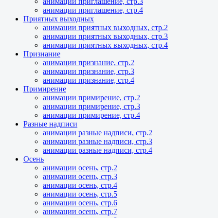
анимации приглашение, стр.3
анимации приглашение, стр.4
Приятных выходных
анимации приятных выходных, стр.2
анимации приятных выходных, стр.3
анимации приятных выходных, стр.4
Признание
анимации признание, стр.2
анимации признание, стр.3
анимации признание, стр.4
Примирение
анимации примирение, стр.2
анимации примирение, стр.3
анимации примирение, стр.4
Разные надписи
анимации разные надписи, стр.2
анимации разные надписи, стр.3
анимации разные надписи, стр.4
Осень
анимации осень, стр.2
анимации осень, стр.3
анимации осень, стр.4
анимации осень, стр.5
анимации осень, стр.6
анимации осень, стр.7