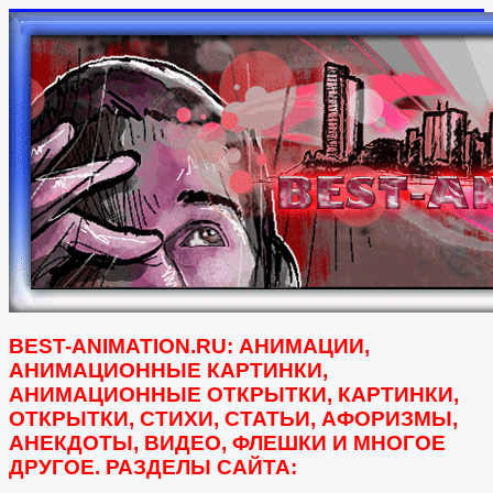
BEST-ANIMATION.RU: АНИМАЦИИ,
АНИМАЦИОННЫЕ КАРТИНКИ,
АНИМАЦИОННЫЕ ОТКРЫТКИ, КАРТИНКИ,
ОТКРЫТКИ, СТИХИ, СТАТЬИ, АФОРИЗМЫ,
АНЕКДОТЫ, ВИДЕО, ФЛЕШКИ И МНОГОЕ
ДРУГОЕ. РАЗДЕЛЫ САЙТА: