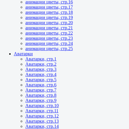
анимации цветы, стр.16
анимации цветы, стр.17
анимации цветы, стр.18
анимации цветы, стр.19
анимации цветы, стр.20
анимации цветы, стр.21
анимации цветы, стр.22
анимации цветы, стр.23
анимации цветы, стр.24
анимации цветы, стр.25
Аватарки
Аватарки, стр.1
Аватарки, стр.2
Аватарки, стр.3
Аватарки, стр.4
Аватарки, стр.5
Аватарки, стр.6
Аватарки, стр.7
Аватарки, стр.8
Аватарки, стр.9
Аватарки, стр.10
Аватарки, стр.11
Аватарки, стр.12
Аватарки, стр.13
Аватарки, стр.14