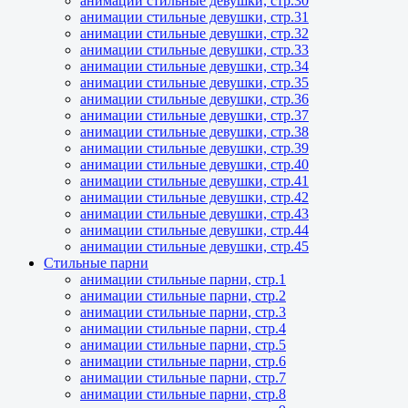
анимации стильные девушки, стр.30
анимации стильные девушки, стр.31
анимации стильные девушки, стр.32
анимации стильные девушки, стр.33
анимации стильные девушки, стр.34
анимации стильные девушки, стр.35
анимации стильные девушки, стр.36
анимации стильные девушки, стр.37
анимации стильные девушки, стр.38
анимации стильные девушки, стр.39
анимации стильные девушки, стр.40
анимации стильные девушки, стр.41
анимации стильные девушки, стр.42
анимации стильные девушки, стр.43
анимации стильные девушки, стр.44
анимации стильные девушки, стр.45
Стильные парни
анимации стильные парни, стр.1
анимации стильные парни, стр.2
анимации стильные парни, стр.3
анимации стильные парни, стр.4
анимации стильные парни, стр.5
анимации стильные парни, стр.6
анимации стильные парни, стр.7
анимации стильные парни, стр.8