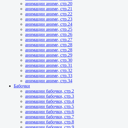
анимации аниме, стр.20
анимации аниме, стр.21
анимации аниме, стр.22
анимации аниме, стр.23
анимации аниме, стр.24
анимации аниме, стр.25
анимации аниме, стр.26
анимации аниме, стр.27
анимации аниме, стр.28
анимации аниме, стр.28
анимации аниме, стр.29
анимации аниме, стр.30
анимации аниме, стр.31
анимации аниме, стр.32
анимации аниме, стр.33
анимации аниме, стр.34
Бабочки
анимации бабочки, стр.2
анимации бабочки, стр.3
анимации бабочки, стр.4
анимации бабочки, стр.5
анимации бабочки, стр.6
анимации бабочки, стр.7
анимации бабочки, стр.8
анимации бабочки, стр.9