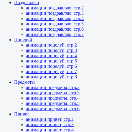
Поздравляю
анимации поздравляю, стр.2
анимации поздравляю, стр.3
анимации поздравляю, стр.4
анимации поздравляю, стр.5
анимации поздравляю, стр.6
анимации поздравляю, стр.7
Поцелуй
анимации поцелуй, стр.2
анимации поцелуй, стр.3
анимации поцелуй, стр.4
анимации поцелуй, стр.5
анимации поцелуй, стр.6
анимации поцелуй, стр.7
анимации поцелуй, стр.8
Предметы
анимации предметы, стр.2
анимации предметы, стр.3
анимации предметы, стр.4
анимации предметы, стр.5
анимации предметы, стр.6
Привет
анимации привет, стр.2
анимации привет, стр.3
анимации привет, стр.4