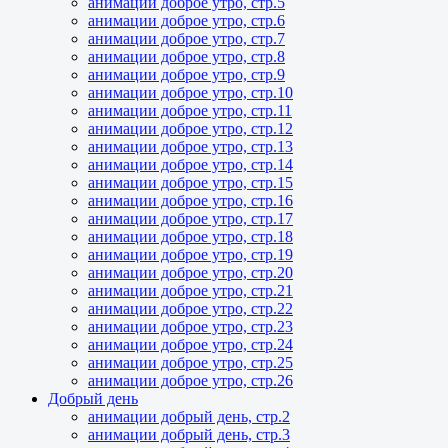
анимации доброе утро, стр.5
анимации доброе утро, стр.6
анимации доброе утро, стр.7
анимации доброе утро, стр.8
анимации доброе утро, стр.9
анимации доброе утро, стр.10
анимации доброе утро, стр.11
анимации доброе утро, стр.12
анимации доброе утро, стр.13
анимации доброе утро, стр.14
анимации доброе утро, стр.15
анимации доброе утро, стр.16
анимации доброе утро, стр.17
анимации доброе утро, стр.18
анимации доброе утро, стр.19
анимации доброе утро, стр.20
анимации доброе утро, стр.21
анимации доброе утро, стр.22
анимации доброе утро, стр.23
анимации доброе утро, стр.24
анимации доброе утро, стр.25
анимации доброе утро, стр.26
Добрый день
анимации добрый день, стр.2
анимации добрый день, стр.3