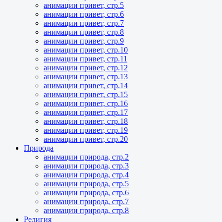
анимации привет, стр.5
анимации привет, стр.6
анимации привет, стр.7
анимации привет, стр.8
анимации привет, стр.9
анимации привет, стр.10
анимации привет, стр.11
анимации привет, стр.12
анимации привет, стр.13
анимации привет, стр.14
анимации привет, стр.15
анимации привет, стр.16
анимации привет, стр.17
анимации привет, стр.18
анимации привет, стр.19
анимации привет, стр.20
Природа
анимации природа, стр.2
анимации природа, стр.3
анимации природа, стр.4
анимации природа, стр.5
анимации природа, стр.6
анимации природа, стр.7
анимации природа, стр.8
Религия