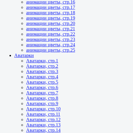
анимации цветы, стр.16
анимации цветы, стр.17
анимации цветы, стр.18
анимации цветы, стр.19
анимации цветы, стр.20
анимации цветы, стр.21
анимации цветы, стр.22
анимации цветы, стр.23
анимации цветы, стр.24
анимации цветы, стр.25
Аватарки
Аватарки, стр.1
Аватарки, стр.2
Аватарки, стр.3
Аватарки, стр.4
Аватарки, стр.5
Аватарки, стр.6
Аватарки, стр.7
Аватарки, стр.8
Аватарки, стр.9
Аватарки, стр.10
Аватарки, стр.11
Аватарки, стр.12
Аватарки, стр.13
Аватарки, стр.14