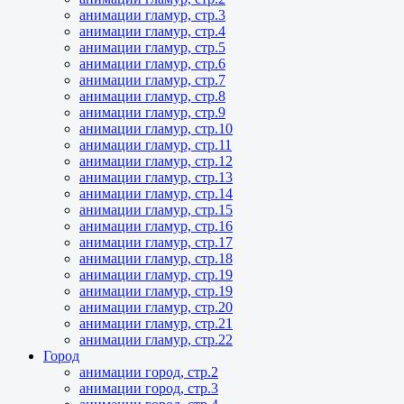
анимации гламур, стр.3
анимации гламур, стр.4
анимации гламур, стр.5
анимации гламур, стр.6
анимации гламур, стр.7
анимации гламур, стр.8
анимации гламур, стр.9
анимации гламур, стр.10
анимации гламур, стр.11
анимации гламур, стр.12
анимации гламур, стр.13
анимации гламур, стр.14
анимации гламур, стр.15
анимации гламур, стр.16
анимации гламур, стр.17
анимации гламур, стр.18
анимации гламур, стр.19
анимации гламур, стр.19
анимации гламур, стр.20
анимации гламур, стр.21
анимации гламур, стр.22
Город
анимации город, стр.2
анимации город, стр.3