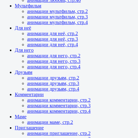
анимации любовь, стр.46
Мультфильм
анимации мультфильм, стр.2
анимации мультфильм, стр.3
анимации мультфильм, стр.4
Для неё
анимации для неё, стр.2
анимации для неё, стр.3
анимации для неё, стр.4
Для него
анимации для него, стр.2
анимации для него, стр.3
анимации для него, стр.4
Друзьям
анимации друзьям, стр.2
анимации друзьям, стр.3
анимации друзьям, стр.4
Комментарии
анимации комментарии, стр.2
анимации комментарии, стр.3
анимации комментарии, стр.4
Маме
анимации маме, стр.2
Приглашение
анимации приглашение, стр.2