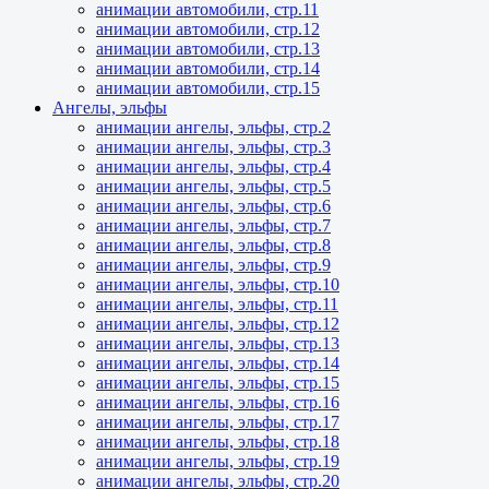
анимации автомобили, стр.11
анимации автомобили, стр.12
анимации автомобили, стр.13
анимации автомобили, стр.14
анимации автомобили, стр.15
Ангелы, эльфы
анимации ангелы, эльфы, стр.2
анимации ангелы, эльфы, стр.3
анимации ангелы, эльфы, стр.4
анимации ангелы, эльфы, стр.5
анимации ангелы, эльфы, стр.6
анимации ангелы, эльфы, стр.7
анимации ангелы, эльфы, стр.8
анимации ангелы, эльфы, стр.9
анимации ангелы, эльфы, стр.10
анимации ангелы, эльфы, стр.11
анимации ангелы, эльфы, стр.12
анимации ангелы, эльфы, стр.13
анимации ангелы, эльфы, стр.14
анимации ангелы, эльфы, стр.15
анимации ангелы, эльфы, стр.16
анимации ангелы, эльфы, стр.17
анимации ангелы, эльфы, стр.18
анимации ангелы, эльфы, стр.19
анимации ангелы, эльфы, стр.20