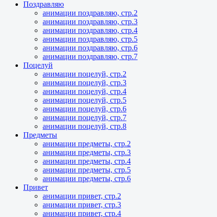
Поздравляю
анимации поздравляю, стр.2
анимации поздравляю, стр.3
анимации поздравляю, стр.4
анимации поздравляю, стр.5
анимации поздравляю, стр.6
анимации поздравляю, стр.7
Поцелуй
анимации поцелуй, стр.2
анимации поцелуй, стр.3
анимации поцелуй, стр.4
анимации поцелуй, стр.5
анимации поцелуй, стр.6
анимации поцелуй, стр.7
анимации поцелуй, стр.8
Предметы
анимации предметы, стр.2
анимации предметы, стр.3
анимации предметы, стр.4
анимации предметы, стр.5
анимации предметы, стр.6
Привет
анимации привет, стр.2
анимации привет, стр.3
анимации привет, стр.4