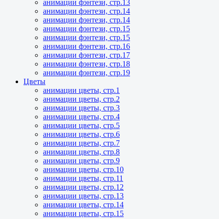
анимации фэнтези, стр.13
анимации фэнтези, стр.14
анимации фэнтези, стр.14
анимации фэнтези, стр.15
анимации фэнтези, стр.15
анимации фэнтези, стр.16
анимации фэнтези, стр.17
анимации фэнтези, стр.18
анимации фэнтези, стр.19
Цветы
анимации цветы, стр.1
анимации цветы, стр.2
анимации цветы, стр.3
анимации цветы, стр.4
анимации цветы, стр.5
анимации цветы, стр.6
анимации цветы, стр.7
анимации цветы, стр.8
анимации цветы, стр.9
анимации цветы, стр.10
анимации цветы, стр.11
анимации цветы, стр.12
анимации цветы, стр.13
анимации цветы, стр.14
анимации цветы, стр.15