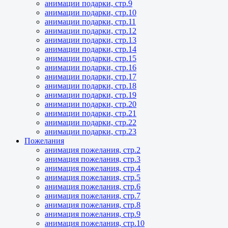
анимации подарки, стр.9
анимации подарки, стр.10
анимации подарки, стр.11
анимации подарки, стр.12
анимации подарки, стр.13
анимации подарки, стр.14
анимации подарки, стр.15
анимации подарки, стр.16
анимации подарки, стр.17
анимации подарки, стр.18
анимации подарки, стр.19
анимации подарки, стр.20
анимации подарки, стр.21
анимации подарки, стр.22
анимации подарки, стр.23
Пожелания
анимация пожелания, стр.2
анимация пожелания, стр.3
анимация пожелания, стр.4
анимация пожелания, стр.5
анимация пожелания, стр.6
анимация пожелания, стр.7
анимация пожелания, стр.8
анимация пожелания, стр.9
анимация пожелания, стр.10