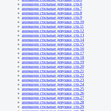
анимации стильные девушки, стр.6
анимации стильные девушки, стр.7
анимации стильные девушки, стр.8
анимации стильные девушки, стр.9
анимации стильные девушки, стр.10
анимации стильные девушки, стр.11
анимации стильные девушки, стр.12
анимации стильные девушки, стр.13
анимации стильные девушки, стр.14
анимации стильные девушки, стр.15
анимации стильные девушки, стр.16
анимации стильные девушки, стр.17
анимации стильные девушки, стр.18
анимации стильные девушки, стр.19
анимации стильные девушки, стр.20
анимации стильные девушки, стр.21
анимации стильные девушки, стр.22
анимации стильные девушки, стр.23
анимации стильные девушки, стр.24
анимации стильные девушки, стр.25
анимации стильные девушки, стр.26
анимации стильные девушки, стр.27
анимации стильные девушки, стр.28
анимации стильные девушки, стр.29