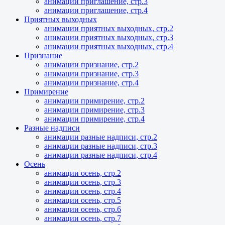
анимации приглашение, стр.3
анимации приглашение, стр.4
Приятных выходных
анимации приятных выходных, стр.2
анимации приятных выходных, стр.3
анимации приятных выходных, стр.4
Признание
анимации признание, стр.2
анимации признание, стр.3
анимации признание, стр.4
Примирение
анимации примирение, стр.2
анимации примирение, стр.3
анимации примирение, стр.4
Разные надписи
анимации разные надписи, стр.2
анимации разные надписи, стр.3
анимации разные надписи, стр.4
Осень
анимации осень, стр.2
анимации осень, стр.3
анимации осень, стр.4
анимации осень, стр.5
анимации осень, стр.6
анимации осень, стр.7