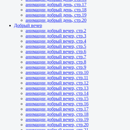
анимации добрый день, стр.17
анимации добрый день, стр.18
анимации добрый день, стр.19
анимации добрый день, стр.20
Добрый вечер
анимации добрый вечер, стр.2
анимации добрый вечер, стр.3
анимации добрый вечер, стр.4
анимации добрый вечер, стр.5
анимации добрый вечер, стр.6
анимации добрый вечер, стр.7
анимации добрый вечер, стр.8
анимации добрый вечер, стр.9
анимации добрый вечер, стр.10
анимации добрый вечер, стр.11
анимации добрый вечер, стр.12
анимации добрый вечер, стр.13
анимации добрый вечер, стр.14
анимации добрый вечер, стр.15
анимации добрый вечер, стр.16
анимации добрый вечер, стр.17
анимации добрый вечер, стр.18
анимации добрый вечер, стр.19
анимации добрый вечер, стр.20
анимации добрый вечер, стр.21