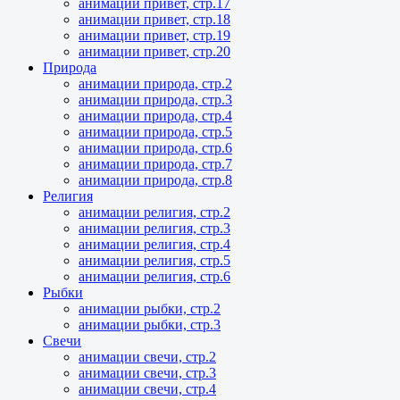
анимации привет, стр.17
анимации привет, стр.18
анимации привет, стр.19
анимации привет, стр.20
Природа
анимации природа, стр.2
анимации природа, стр.3
анимации природа, стр.4
анимации природа, стр.5
анимации природа, стр.6
анимации природа, стр.7
анимации природа, стр.8
Религия
анимации религия, стр.2
анимации религия, стр.3
анимации религия, стр.4
анимации религия, стр.5
анимации религия, стр.6
Рыбки
анимации рыбки, стр.2
анимации рыбки, стр.3
Свечи
анимации свечи, стр.2
анимации свечи, стр.3
анимации свечи, стр.4