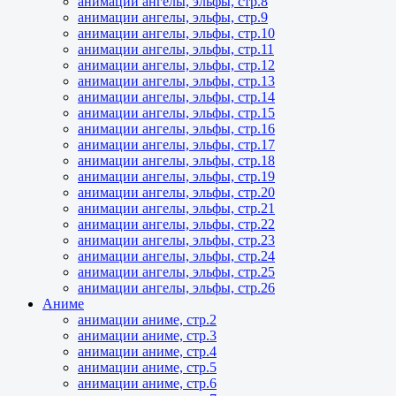
анимации ангелы, эльфы, стр.8
анимации ангелы, эльфы, стр.9
анимации ангелы, эльфы, стр.10
анимации ангелы, эльфы, стр.11
анимации ангелы, эльфы, стр.12
анимации ангелы, эльфы, стр.13
анимации ангелы, эльфы, стр.14
анимации ангелы, эльфы, стр.15
анимации ангелы, эльфы, стр.16
анимации ангелы, эльфы, стр.17
анимации ангелы, эльфы, стр.18
анимации ангелы, эльфы, стр.19
анимации ангелы, эльфы, стр.20
анимации ангелы, эльфы, стр.21
анимации ангелы, эльфы, стр.22
анимации ангелы, эльфы, стр.23
анимации ангелы, эльфы, стр.24
анимации ангелы, эльфы, стр.25
анимации ангелы, эльфы, стр.26
Аниме
анимации аниме, стр.2
анимации аниме, стр.3
анимации аниме, стр.4
анимации аниме, стр.5
анимации аниме, стр.6