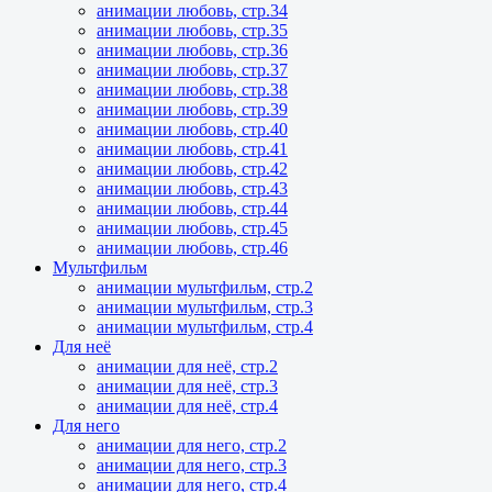
анимации любовь, стр.34
анимации любовь, стр.35
анимации любовь, стр.36
анимации любовь, стр.37
анимации любовь, стр.38
анимации любовь, стр.39
анимации любовь, стр.40
анимации любовь, стр.41
анимации любовь, стр.42
анимации любовь, стр.43
анимации любовь, стр.44
анимации любовь, стр.45
анимации любовь, стр.46
Мультфильм
анимации мультфильм, стр.2
анимации мультфильм, стр.3
анимации мультфильм, стр.4
Для неё
анимации для неё, стр.2
анимации для неё, стр.3
анимации для неё, стр.4
Для него
анимации для него, стр.2
анимации для него, стр.3
анимации для него, стр.4