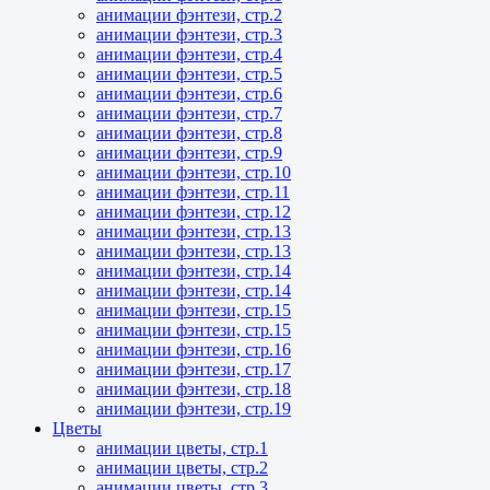
анимации фэнтези, стр.2
анимации фэнтези, стр.3
анимации фэнтези, стр.4
анимации фэнтези, стр.5
анимации фэнтези, стр.6
анимации фэнтези, стр.7
анимации фэнтези, стр.8
анимации фэнтези, стр.9
анимации фэнтези, стр.10
анимации фэнтези, стр.11
анимации фэнтези, стр.12
анимации фэнтези, стр.13
анимации фэнтези, стр.13
анимации фэнтези, стр.14
анимации фэнтези, стр.14
анимации фэнтези, стр.15
анимации фэнтези, стр.15
анимации фэнтези, стр.16
анимации фэнтези, стр.17
анимации фэнтези, стр.18
анимации фэнтези, стр.19
Цветы
анимации цветы, стр.1
анимации цветы, стр.2
анимации цветы, стр.3