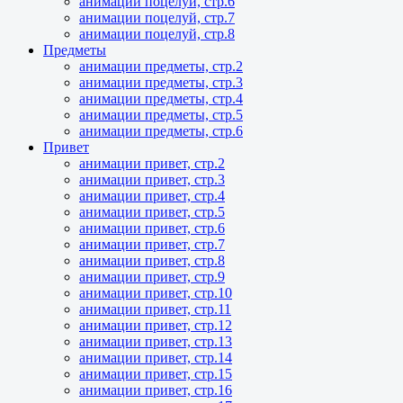
анимации поцелуй, стр.6
анимации поцелуй, стр.7
анимации поцелуй, стр.8
Предметы
анимации предметы, стр.2
анимации предметы, стр.3
анимации предметы, стр.4
анимации предметы, стр.5
анимации предметы, стр.6
Привет
анимации привет, стр.2
анимации привет, стр.3
анимации привет, стр.4
анимации привет, стр.5
анимации привет, стр.6
анимации привет, стр.7
анимации привет, стр.8
анимации привет, стр.9
анимации привет, стр.10
анимации привет, стр.11
анимации привет, стр.12
анимации привет, стр.13
анимации привет, стр.14
анимации привет, стр.15
анимации привет, стр.16