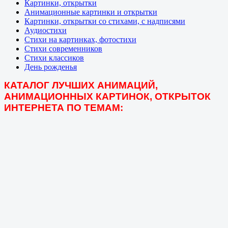
Картинки, открытки
Анимационные картинки и открытки
Картинки, открытки со стихами, с надписями
Аудиостихи
Стихи на картинках, фотостихи
Стихи современников
Стихи классиков
День рожденья
КАТАЛОГ ЛУЧШИХ АНИМАЦИЙ,
АНИМАЦИОННЫХ КАРТИНОК, ОТКРЫТОК
ИНТЕРНЕТА ПО ТЕМАМ: