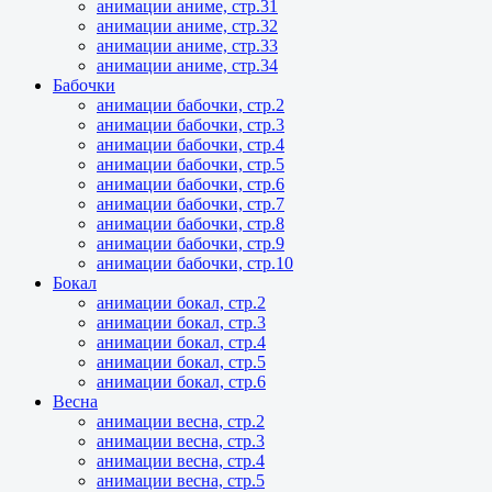
анимации аниме, стр.31
анимации аниме, стр.32
анимации аниме, стр.33
анимации аниме, стр.34
Бабочки
анимации бабочки, стр.2
анимации бабочки, стр.3
анимации бабочки, стр.4
анимации бабочки, стр.5
анимации бабочки, стр.6
анимации бабочки, стр.7
анимации бабочки, стр.8
анимации бабочки, стр.9
анимации бабочки, стр.10
Бокал
анимации бокал, стр.2
анимации бокал, стр.3
анимации бокал, стр.4
анимации бокал, стр.5
анимации бокал, стр.6
Весна
анимации весна, стр.2
анимации весна, стр.3
анимации весна, стр.4
анимации весна, стр.5