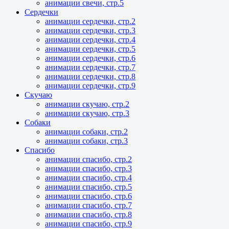
анимации свечи, стр.5
Сердечки
анимации сердечки, стр.2
анимации сердечки, стр.3
анимации сердечки, стр.4
анимации сердечки, стр.5
анимации сердечки, стр.6
анимации сердечки, стр.7
анимации сердечки, стр.8
анимации сердечки, стр.9
Скучаю
анимации скучаю, стр.2
анимации скучаю, стр.3
Собаки
анимации собаки, стр.2
анимации собаки, стр.3
Спасибо
анимации спасибо, стр.2
анимации спасибо, стр.3
анимации спасибо, стр.4
анимации спасибо, стр.5
анимации спасибо, стр.6
анимации спасибо, стр.7
анимации спасибо, стр.8
анимации спасибо, стр.9