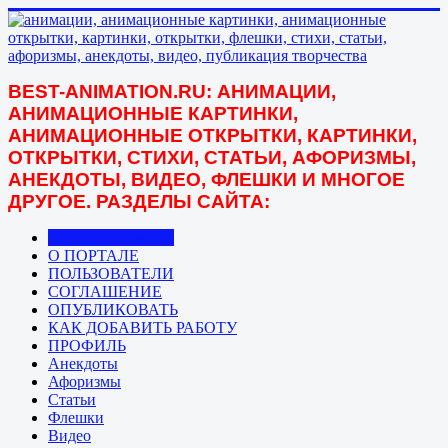
BEST-ANIMATION.RU: АНИМАЦИИ,
АНИМАЦИОННЫЕ КАРТИНКИ,
АНИМАЦИОННЫЕ ОТКРЫТКИ, КАРТИНКИ,
ОТКРЫТКИ, СТИХИ, СТАТЬИ, АФОРИЗМЫ,
АНЕКДОТЫ, ВИДЕО, ФЛЕШКИ И МНОГОЕ
ДРУГОЕ. РАЗДЕЛЫ САЙТА:
Главная - Новости
О ПОРТАЛЕ
ПОЛЬЗОВАТЕЛИ
СОГЛАШЕНИЕ
ОПУБЛИКОВАТЬ
КАК ДОБАВИТЬ РАБОТУ
ПРОФИЛЬ
Анекдоты
Афоризмы
Статьи
Флешки
Видео