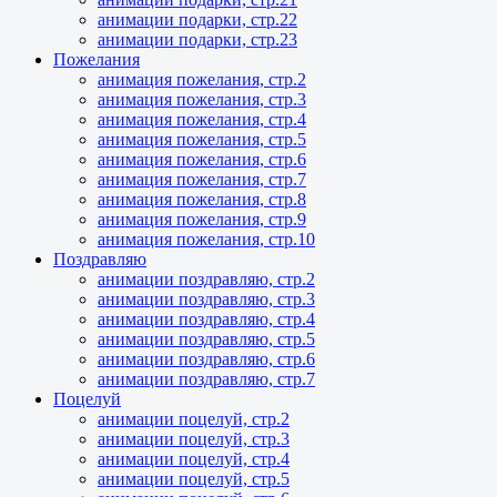
анимации подарки, стр.22
анимации подарки, стр.23
Пожелания
анимация пожелания, стр.2
анимация пожелания, стр.3
анимация пожелания, стр.4
анимация пожелания, стр.5
анимация пожелания, стр.6
анимация пожелания, стр.7
анимация пожелания, стр.8
анимация пожелания, стр.9
анимация пожелания, стр.10
Поздравляю
анимации поздравляю, стр.2
анимации поздравляю, стр.3
анимации поздравляю, стр.4
анимации поздравляю, стр.5
анимации поздравляю, стр.6
анимации поздравляю, стр.7
Поцелуй
анимации поцелуй, стр.2
анимации поцелуй, стр.3
анимации поцелуй, стр.4
анимации поцелуй, стр.5