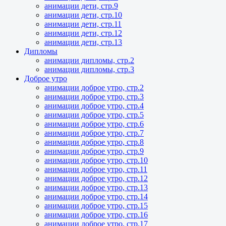
анимации дети, стр.9
анимации дети, стр.10
анимации дети, стр.11
анимации дети, стр.12
анимации дети, стр.13
Дипломы
анимации дипломы, стр.2
анимации дипломы, стр.3
Доброе утро
анимации доброе утро, стр.2
анимации доброе утро, стр.3
анимации доброе утро, стр.4
анимации доброе утро, стр.5
анимации доброе утро, стр.6
анимации доброе утро, стр.7
анимации доброе утро, стр.8
анимации доброе утро, стр.9
анимации доброе утро, стр.10
анимации доброе утро, стр.11
анимации доброе утро, стр.12
анимации доброе утро, стр.13
анимации доброе утро, стр.14
анимации доброе утро, стр.15
анимации доброе утро, стр.16
анимации доброе утро, стр.17