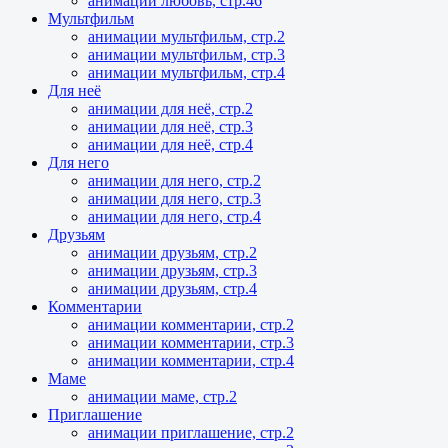
анимации любовь, стр.46
Мультфильм
анимации мультфильм, стр.2
анимации мультфильм, стр.3
анимации мультфильм, стр.4
Для неё
анимации для неё, стр.2
анимации для неё, стр.3
анимации для неё, стр.4
Для него
анимации для него, стр.2
анимации для него, стр.3
анимации для него, стр.4
Друзьям
анимации друзьям, стр.2
анимации друзьям, стр.3
анимации друзьям, стр.4
Комментарии
анимации комментарии, стр.2
анимации комментарии, стр.3
анимации комментарии, стр.4
Маме
анимации маме, стр.2
Приглашение
анимации приглашение, стр.2