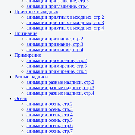
анимации приглашение, стр.3
анимации приглашение, стр.4
Приятных выходных
анимации приятных выходных, стр.2
анимации приятных выходных, стр.3
анимации приятных выходных, стр.4
Признание
анимации признание, стр.2
анимации признание, стр.3
анимации признание, стр.4
Примирение
анимации примирение, стр.2
анимации примирение, стр.3
анимации примирение, стр.4
Разные надписи
анимации разные надписи, стр.2
анимации разные надписи, стр.3
анимации разные надписи, стр.4
Осень
анимации осень, стр.2
анимации осень, стр.3
анимации осень, стр.4
анимации осень, стр.5
анимации осень, стр.6
анимации осень, стр.7