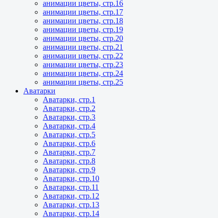
анимации цветы, стр.16
анимации цветы, стр.17
анимации цветы, стр.18
анимации цветы, стр.19
анимации цветы, стр.20
анимации цветы, стр.21
анимации цветы, стр.22
анимации цветы, стр.23
анимации цветы, стр.24
анимации цветы, стр.25
Аватарки
Аватарки, стр.1
Аватарки, стр.2
Аватарки, стр.3
Аватарки, стр.4
Аватарки, стр.5
Аватарки, стр.6
Аватарки, стр.7
Аватарки, стр.8
Аватарки, стр.9
Аватарки, стр.10
Аватарки, стр.11
Аватарки, стр.12
Аватарки, стр.13
Аватарки, стр.14