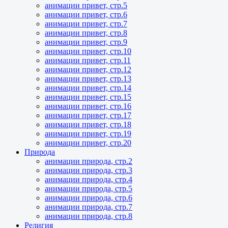
анимации привет, стр.5
анимации привет, стр.6
анимации привет, стр.7
анимации привет, стр.8
анимации привет, стр.9
анимации привет, стр.10
анимации привет, стр.11
анимации привет, стр.12
анимации привет, стр.13
анимации привет, стр.14
анимации привет, стр.15
анимации привет, стр.16
анимации привет, стр.17
анимации привет, стр.18
анимации привет, стр.19
анимации привет, стр.20
Природа
анимации природа, стр.2
анимации природа, стр.3
анимации природа, стр.4
анимации природа, стр.5
анимации природа, стр.6
анимации природа, стр.7
анимации природа, стр.8
Религия