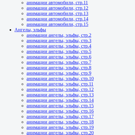
анимации автомобили, стр.11
анимации автомобили, стр.12
анимации автомобили, стр.13
анимации автомобили, стр.14
анимации автомобили, стр.15
Ангелы, эльфы
анимации ангелы, эльфы, стр.2
анимации ангелы, эльфы, стр.3
анимации ангелы, эльфы, стр.4
анимации ангелы, эльфы, стр.5
анимации ангелы, эльфы, стр.6
анимации ангелы, эльфы, стр.7
анимации ангелы, эльфы, стр.8
анимации ангелы, эльфы, стр.9
анимации ангелы, эльфы, стр.10
анимации ангелы, эльфы, стр.11
анимации ангелы, эльфы, стр.12
анимации ангелы, эльфы, стр.13
анимации ангелы, эльфы, стр.14
анимации ангелы, эльфы, стр.15
анимации ангелы, эльфы, стр.16
анимации ангелы, эльфы, стр.17
анимации ангелы, эльфы, стр.18
анимации ангелы, эльфы, стр.19
анимации ангелы, эльфы, стр.20