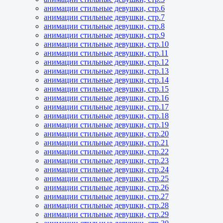
анимации стильные девушки, стр.6
анимации стильные девушки, стр.7
анимации стильные девушки, стр.8
анимации стильные девушки, стр.9
анимации стильные девушки, стр.10
анимации стильные девушки, стр.11
анимации стильные девушки, стр.12
анимации стильные девушки, стр.13
анимации стильные девушки, стр.14
анимации стильные девушки, стр.15
анимации стильные девушки, стр.16
анимации стильные девушки, стр.17
анимации стильные девушки, стр.18
анимации стильные девушки, стр.19
анимации стильные девушки, стр.20
анимации стильные девушки, стр.21
анимации стильные девушки, стр.22
анимации стильные девушки, стр.23
анимации стильные девушки, стр.24
анимации стильные девушки, стр.25
анимации стильные девушки, стр.26
анимации стильные девушки, стр.27
анимации стильные девушки, стр.28
анимации стильные девушки, стр.29