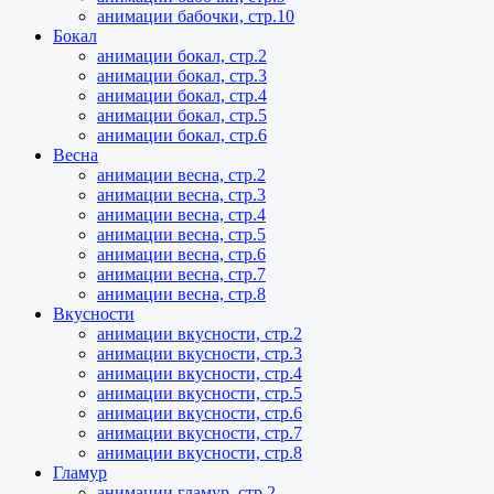
анимации бабочки, стр.10
Бокал
анимации бокал, стр.2
анимации бокал, стр.3
анимации бокал, стр.4
анимации бокал, стр.5
анимации бокал, стр.6
Весна
анимации весна, стр.2
анимации весна, стр.3
анимации весна, стр.4
анимации весна, стр.5
анимации весна, стр.6
анимации весна, стр.7
анимации весна, стр.8
Вкусности
анимации вкусности, стр.2
анимации вкусности, стр.3
анимации вкусности, стр.4
анимации вкусности, стр.5
анимации вкусности, стр.6
анимации вкусности, стр.7
анимации вкусности, стр.8
Гламур
анимации гламур, стр.2