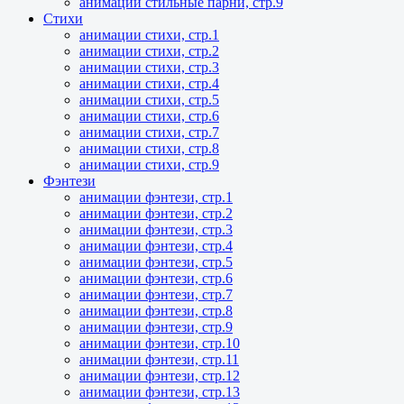
анимации стильные парни, стр.9
Стихи
анимации стихи, стр.1
анимации стихи, стр.2
анимации стихи, стр.3
анимации стихи, стр.4
анимации стихи, стр.5
анимации стихи, стр.6
анимации стихи, стр.7
анимации стихи, стр.8
анимации стихи, стр.9
Фэнтези
анимации фэнтези, стр.1
анимации фэнтези, стр.2
анимации фэнтези, стр.3
анимации фэнтези, стр.4
анимации фэнтези, стр.5
анимации фэнтези, стр.6
анимации фэнтези, стр.7
анимации фэнтези, стр.8
анимации фэнтези, стр.9
анимации фэнтези, стр.10
анимации фэнтези, стр.11
анимации фэнтези, стр.12
анимации фэнтези, стр.13