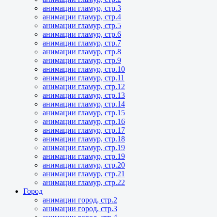
анимации гламур, стр.3
анимации гламур, стр.4
анимации гламур, стр.5
анимации гламур, стр.6
анимации гламур, стр.7
анимации гламур, стр.8
анимации гламур, стр.9
анимации гламур, стр.10
анимации гламур, стр.11
анимации гламур, стр.12
анимации гламур, стр.13
анимации гламур, стр.14
анимации гламур, стр.15
анимации гламур, стр.16
анимации гламур, стр.17
анимации гламур, стр.18
анимации гламур, стр.19
анимации гламур, стр.19
анимации гламур, стр.20
анимации гламур, стр.21
анимации гламур, стр.22
Город
анимации город, стр.2
анимации город, стр.3