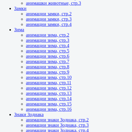
анимашки животные, стр.3
Замки
анимации замки, стр.2
анимации замки, стр.3
анимации замки, стр.4
Зима
анимации зима, стр.2
анимации зима, стр.3
анимации зима, стр.4
анимации зима, стр.5
анимации зима, стр.6
анимации зима, стр.7
анимации зима, стр.8
анимации зима, стр.9
анимации зима, стр.10
анимации зима, стр.11
анимации зима, стр.12
анимации зима, стр.13
анимации зима, стр.14
анимации зима, стр.15
анимации зима, стр.16
Знаки Зодиака
анимации знаки Зодиака, стр.2
анимации знаки Зодиака, стр.3
анимации знаки Зодиака, стр.4