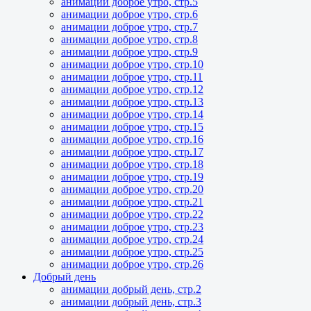
анимации доброе утро, стр.5
анимации доброе утро, стр.6
анимации доброе утро, стр.7
анимации доброе утро, стр.8
анимации доброе утро, стр.9
анимации доброе утро, стр.10
анимации доброе утро, стр.11
анимации доброе утро, стр.12
анимации доброе утро, стр.13
анимации доброе утро, стр.14
анимации доброе утро, стр.15
анимации доброе утро, стр.16
анимации доброе утро, стр.17
анимации доброе утро, стр.18
анимации доброе утро, стр.19
анимации доброе утро, стр.20
анимации доброе утро, стр.21
анимации доброе утро, стр.22
анимации доброе утро, стр.23
анимации доброе утро, стр.24
анимации доброе утро, стр.25
анимации доброе утро, стр.26
Добрый день
анимации добрый день, стр.2
анимации добрый день, стр.3