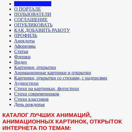
Главная - Новости
О ПОРТАЛЕ
ПОЛЬЗОВАТЕЛИ
СОГЛАШЕНИЕ
ОПУБЛИКОВАТЬ
КАК ДОБАВИТЬ РАБОТУ
ПРОФИЛЬ
Анекдоты
Афоризмы
Статьи
Флешки
Видео
Картинки, открытки
Анимационные картинки и открытки
Картинки, открытки со стихами, с надписями
Аудиостихи
Стихи на картинках, фотостихи
Стихи современников
Стихи классиков
День рожденья
КАТАЛОГ ЛУЧШИХ АНИМАЦИЙ,
АНИМАЦИОННЫХ КАРТИНОК, ОТКРЫТОК
ИНТЕРНЕТА ПО ТЕМАМ: