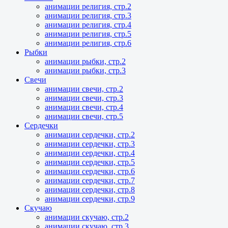
анимации религия, стр.2
анимации религия, стр.3
анимации религия, стр.4
анимации религия, стр.5
анимации религия, стр.6
Рыбки
анимации рыбки, стр.2
анимации рыбки, стр.3
Свечи
анимации свечи, стр.2
анимации свечи, стр.3
анимации свечи, стр.4
анимации свечи, стр.5
Сердечки
анимации сердечки, стр.2
анимации сердечки, стр.3
анимации сердечки, стр.4
анимации сердечки, стр.5
анимации сердечки, стр.6
анимации сердечки, стр.7
анимации сердечки, стр.8
анимации сердечки, стр.9
Скучаю
анимации скучаю, стр.2
анимации скучаю, стр.3