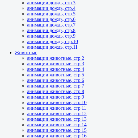
анимации дождь, стр.3
анимации дождь, стр.4
анимации дождь, стр.5
анимации дождь, стр.6
анимации дождь, стр.7
анимации дождь, стр.8
анимации дождь, стр.9
анимации дождь, стр.10
анимации дождь, стр.11
Животные
анимации животные, стр.2
анимации животные, стр.3
анимации животные, стр.4
анимации животные, стр.5
анимации животные, стр.6
анимации животные, стр.7
анимации животные, стр.8
анимации животные, стр.9
анимации животные, стр.10
анимации животные, стр.11
анимации животные, стр.12
анимации животные, стр.13
анимации животные, стр.14
анимации животные, стр.15
анимации животные, стр.16