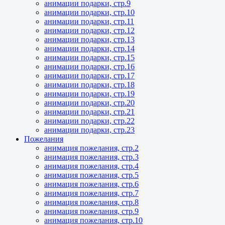
анимации подарки, стр.9
анимации подарки, стр.10
анимации подарки, стр.11
анимации подарки, стр.12
анимации подарки, стр.13
анимации подарки, стр.14
анимации подарки, стр.15
анимации подарки, стр.16
анимации подарки, стр.17
анимации подарки, стр.18
анимации подарки, стр.19
анимации подарки, стр.20
анимации подарки, стр.21
анимации подарки, стр.22
анимации подарки, стр.23
Пожелания
анимация пожелания, стр.2
анимация пожелания, стр.3
анимация пожелания, стр.4
анимация пожелания, стр.5
анимация пожелания, стр.6
анимация пожелания, стр.7
анимация пожелания, стр.8
анимация пожелания, стр.9
анимация пожелания, стр.10