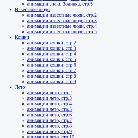
анимации знаки Зодиака, стр.5
Известные люди
анимации известные люди, стр.2
анимации известные люди, стр.3
анимации известные люди, стр.4
анимации известные люди, стр.5
Кошки
анимации кошки, стр.2
анимации кошки, стр.3
анимации кошки, стр.4
анимации кошки, стр.5
анимации кошки, стр.6
анимации кошки, стр.7
анимации кошки, стр.8
анимации кошки, стр.9
Лето
анимации лето, стр.2
анимации лето, стр.3
анимации лето, стр.4
анимации лето, стр.5
анимации лето, стр.6
анимации лето, стр.7
анимации лето, стр.8
анимации лето, стр.9
анимации лето, стр.10