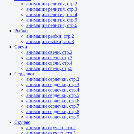
анимации религия, стр.2
анимации религия, стр.3
анимации религия, стр.4
анимации религия, стр.5
анимации религия, стр.6
Рыбки
анимации рыбки, стр.2
анимации рыбки, стр.3
Свечи
анимации свечи, стр.2
анимации свечи, стр.3
анимации свечи, стр.4
анимации свечи, стр.5
Сердечки
анимации сердечки, стр.2
анимации сердечки, стр.3
анимации сердечки, стр.4
анимации сердечки, стр.5
анимации сердечки, стр.6
анимации сердечки, стр.7
анимации сердечки, стр.8
анимации сердечки, стр.9
Скучаю
анимации скучаю, стр.2
анимации скучаю, стр.3