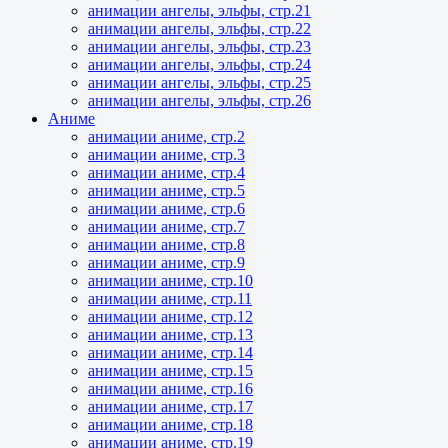
анимации ангелы, эльфы, стр.21
анимации ангелы, эльфы, стр.22
анимации ангелы, эльфы, стр.23
анимации ангелы, эльфы, стр.24
анимации ангелы, эльфы, стр.25
анимации ангелы, эльфы, стр.26
Аниме
анимации аниме, стр.2
анимации аниме, стр.3
анимации аниме, стр.4
анимации аниме, стр.5
анимации аниме, стр.6
анимации аниме, стр.7
анимации аниме, стр.8
анимации аниме, стр.9
анимации аниме, стр.10
анимации аниме, стр.11
анимации аниме, стр.12
анимации аниме, стр.13
анимации аниме, стр.14
анимации аниме, стр.15
анимации аниме, стр.16
анимации аниме, стр.17
анимации аниме, стр.18
анимации аниме, стр.19