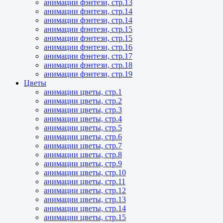
анимации фэнтези, стр.13
анимации фэнтези, стр.14
анимации фэнтези, стр.14
анимации фэнтези, стр.15
анимации фэнтези, стр.15
анимации фэнтези, стр.16
анимации фэнтези, стр.17
анимации фэнтези, стр.18
анимации фэнтези, стр.19
Цветы
анимации цветы, стр.1
анимации цветы, стр.2
анимации цветы, стр.3
анимации цветы, стр.4
анимации цветы, стр.5
анимации цветы, стр.6
анимации цветы, стр.7
анимации цветы, стр.8
анимации цветы, стр.9
анимации цветы, стр.10
анимации цветы, стр.11
анимации цветы, стр.12
анимации цветы, стр.13
анимации цветы, стр.14
анимации цветы, стр.15