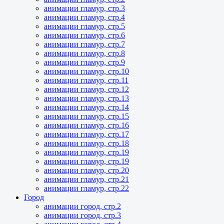
анимации гламур, стр.3
анимации гламур, стр.4
анимации гламур, стр.5
анимации гламур, стр.6
анимации гламур, стр.7
анимации гламур, стр.8
анимации гламур, стр.9
анимации гламур, стр.10
анимации гламур, стр.11
анимации гламур, стр.12
анимации гламур, стр.13
анимации гламур, стр.14
анимации гламур, стр.15
анимации гламур, стр.16
анимации гламур, стр.17
анимации гламур, стр.18
анимации гламур, стр.19
анимации гламур, стр.19
анимации гламур, стр.20
анимации гламур, стр.21
анимации гламур, стр.22
Город
анимации город, стр.2
анимации город, стр.3