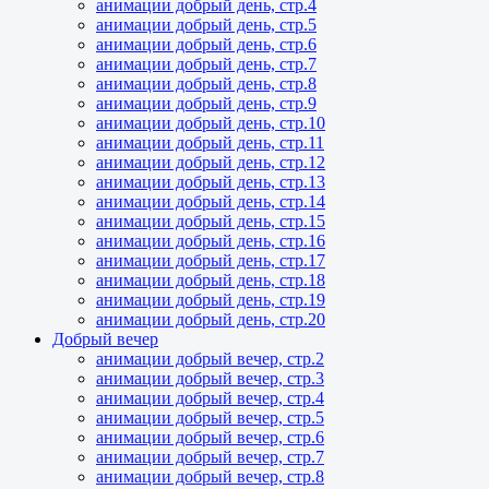
анимации добрый день, стр.4
анимации добрый день, стр.5
анимации добрый день, стр.6
анимации добрый день, стр.7
анимации добрый день, стр.8
анимации добрый день, стр.9
анимации добрый день, стр.10
анимации добрый день, стр.11
анимации добрый день, стр.12
анимации добрый день, стр.13
анимации добрый день, стр.14
анимации добрый день, стр.15
анимации добрый день, стр.16
анимации добрый день, стр.17
анимации добрый день, стр.18
анимации добрый день, стр.19
анимации добрый день, стр.20
Добрый вечер
анимации добрый вечер, стр.2
анимации добрый вечер, стр.3
анимации добрый вечер, стр.4
анимации добрый вечер, стр.5
анимации добрый вечер, стр.6
анимации добрый вечер, стр.7
анимации добрый вечер, стр.8