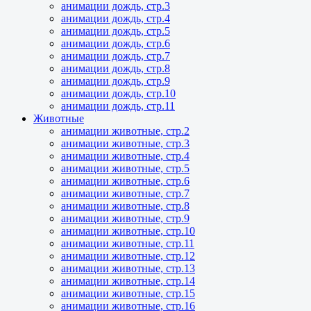
анимации дождь, стр.3
анимации дождь, стр.4
анимации дождь, стр.5
анимации дождь, стр.6
анимации дождь, стр.7
анимации дождь, стр.8
анимации дождь, стр.9
анимации дождь, стр.10
анимации дождь, стр.11
Животные
анимации животные, стр.2
анимации животные, стр.3
анимации животные, стр.4
анимации животные, стр.5
анимации животные, стр.6
анимации животные, стр.7
анимации животные, стр.8
анимации животные, стр.9
анимации животные, стр.10
анимации животные, стр.11
анимации животные, стр.12
анимации животные, стр.13
анимации животные, стр.14
анимации животные, стр.15
анимации животные, стр.16