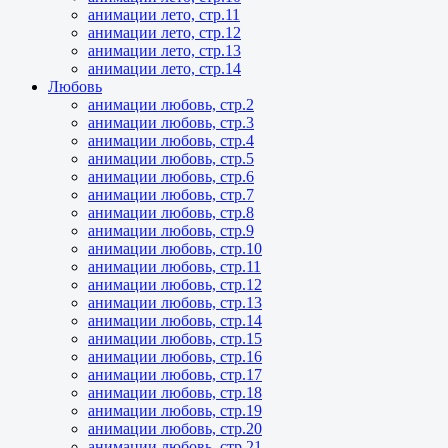
анимации лето, стр.11
анимации лето, стр.12
анимации лето, стр.13
анимации лето, стр.14
Любовь
анимации любовь, стр.2
анимации любовь, стр.3
анимации любовь, стр.4
анимации любовь, стр.5
анимации любовь, стр.6
анимации любовь, стр.7
анимации любовь, стр.8
анимации любовь, стр.9
анимации любовь, стр.10
анимации любовь, стр.11
анимации любовь, стр.12
анимации любовь, стр.13
анимации любовь, стр.14
анимации любовь, стр.15
анимации любовь, стр.16
анимации любовь, стр.17
анимации любовь, стр.18
анимации любовь, стр.19
анимации любовь, стр.20
анимации любовь, стр.21