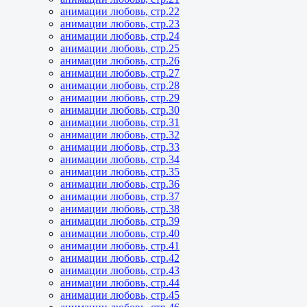
анимации любовь, стр.22
анимации любовь, стр.23
анимации любовь, стр.24
анимации любовь, стр.25
анимации любовь, стр.26
анимации любовь, стр.27
анимации любовь, стр.28
анимации любовь, стр.29
анимации любовь, стр.30
анимации любовь, стр.31
анимации любовь, стр.32
анимации любовь, стр.33
анимации любовь, стр.34
анимации любовь, стр.35
анимации любовь, стр.36
анимации любовь, стр.37
анимации любовь, стр.38
анимации любовь, стр.39
анимации любовь, стр.40
анимации любовь, стр.41
анимации любовь, стр.42
анимации любовь, стр.43
анимации любовь, стр.44
анимации любовь, стр.45