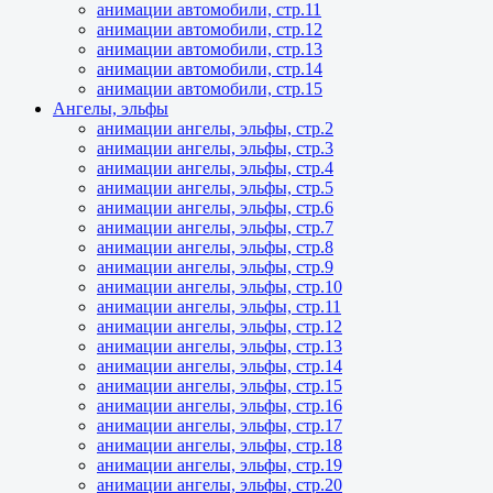
анимации автомобили, стр.11
анимации автомобили, стр.12
анимации автомобили, стр.13
анимации автомобили, стр.14
анимации автомобили, стр.15
Ангелы, эльфы
анимации ангелы, эльфы, стр.2
анимации ангелы, эльфы, стр.3
анимации ангелы, эльфы, стр.4
анимации ангелы, эльфы, стр.5
анимации ангелы, эльфы, стр.6
анимации ангелы, эльфы, стр.7
анимации ангелы, эльфы, стр.8
анимации ангелы, эльфы, стр.9
анимации ангелы, эльфы, стр.10
анимации ангелы, эльфы, стр.11
анимации ангелы, эльфы, стр.12
анимации ангелы, эльфы, стр.13
анимации ангелы, эльфы, стр.14
анимации ангелы, эльфы, стр.15
анимации ангелы, эльфы, стр.16
анимации ангелы, эльфы, стр.17
анимации ангелы, эльфы, стр.18
анимации ангелы, эльфы, стр.19
анимации ангелы, эльфы, стр.20