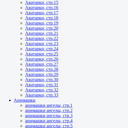
Аватарки, стр.15
Аватарки, стр.16
Аватарки, стр.17
Аватарки, стр.18
Аватарки, стр.19
Аватарки, стр.20
Аватарки, стр.21
Аватарки, стр.22
Аватарки, стр.23
Аватарки, стр.24
Аватарки, стр.25
Аватарки, стр.26
Аватарки, стр.27
Аватарки, стр.28
Аватарки, стр.29
Аватарки, стр.30
Аватарки, стр.31
Аватарки, стр.32
Аватарки, стр.33
Анимашки
анимашки ангелы, стр.1
анимашки ангелы, стр.2
анимашки ангелы, стр.3
анимашки ангелы, стр.4
анимашки ангелы, стр.5