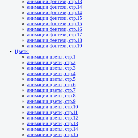
анимации фэнтези, стр.13
анимации фэнтези, стр.14
анимации фэнтези, стр.14
анимации фэнтези, стр.15
анимации фэнтези, стр.15
анимации фэнтези, стр.16
анимации фэнтези, стр.17
анимации фэнтези, стр.18
анимации фэнтези, стр.19
Цветы
анимации цветы, стр.1
анимации цветы, стр.2
анимации цветы, стр.3
анимации цветы, стр.4
анимации цветы, стр.5
анимации цветы, стр.6
анимации цветы, стр.7
анимации цветы, стр.8
анимации цветы, стр.9
анимации цветы, стр.10
анимации цветы, стр.11
анимации цветы, стр.12
анимации цветы, стр.13
анимации цветы, стр.14
анимации цветы, стр.15