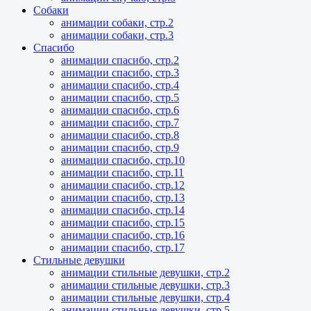
Собаки
анимации собаки, стр.2
анимации собаки, стр.3
Спасибо
анимации спасибо, стр.2
анимации спасибо, стр.3
анимации спасибо, стр.4
анимации спасибо, стр.5
анимации спасибо, стр.6
анимации спасибо, стр.7
анимации спасибо, стр.8
анимации спасибо, стр.9
анимации спасибо, стр.10
анимации спасибо, стр.11
анимации спасибо, стр.12
анимации спасибо, стр.13
анимации спасибо, стр.14
анимации спасибо, стр.15
анимации спасибо, стр.16
анимации спасибо, стр.17
Стильные девушки
анимации стильные девушки, стр.2
анимации стильные девушки, стр.3
анимации стильные девушки, стр.4
анимации стильные девушки, стр.5