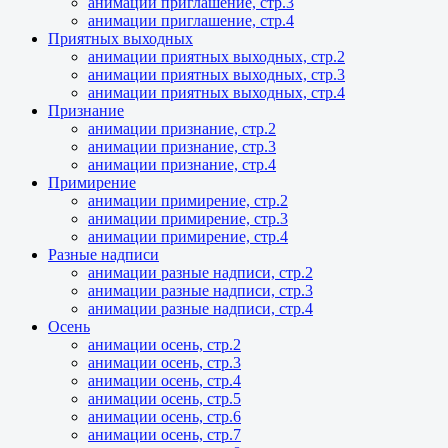
анимации приглашение, стр.3
анимации приглашение, стр.4
Приятных выходных
анимации приятных выходных, стр.2
анимации приятных выходных, стр.3
анимации приятных выходных, стр.4
Признание
анимации признание, стр.2
анимации признание, стр.3
анимации признание, стр.4
Примирение
анимации примирение, стр.2
анимации примирение, стр.3
анимации примирение, стр.4
Разные надписи
анимации разные надписи, стр.2
анимации разные надписи, стр.3
анимации разные надписи, стр.4
Осень
анимации осень, стр.2
анимации осень, стр.3
анимации осень, стр.4
анимации осень, стр.5
анимации осень, стр.6
анимации осень, стр.7