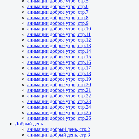
анимации доброе утро, стр.5
анимации доброе утро, стр.6
анимации доброе утро, стр.7
анимации доброе утро, стр.8
анимации доброе утро, стр.9
анимации доброе утро, стр.10
анимации доброе утро, стр.11
анимации доброе утро, стр.12
анимации доброе утро, стр.13
анимации доброе утро, стр.14
анимации доброе утро, стр.15
анимации доброе утро, стр.16
анимации доброе утро, стр.17
анимации доброе утро, стр.18
анимации доброе утро, стр.19
анимации доброе утро, стр.20
анимации доброе утро, стр.21
анимации доброе утро, стр.22
анимации доброе утро, стр.23
анимации доброе утро, стр.24
анимации доброе утро, стр.25
анимации доброе утро, стр.26
Добрый день
анимации добрый день, стр.2
анимации добрый день, стр.3