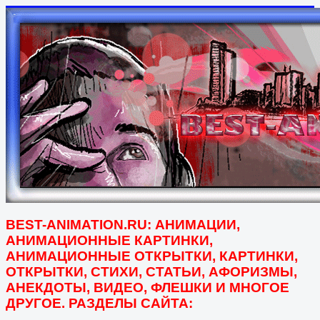
BEST-ANIMATION.RU: АНИМАЦИИ,
АНИМАЦИОННЫЕ КАРТИНКИ,
АНИМАЦИОННЫЕ ОТКРЫТКИ, КАРТИНКИ,
ОТКРЫТКИ, СТИХИ, СТАТЬИ, АФОРИЗМЫ,
АНЕКДОТЫ, ВИДЕО, ФЛЕШКИ И МНОГОЕ
ДРУГОЕ. РАЗДЕЛЫ САЙТА: