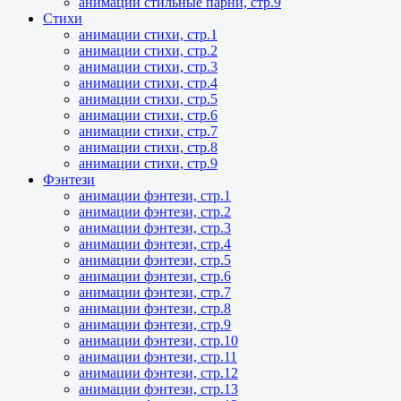
анимации стильные парни, стр.9
Стихи
анимации стихи, стр.1
анимации стихи, стр.2
анимации стихи, стр.3
анимации стихи, стр.4
анимации стихи, стр.5
анимации стихи, стр.6
анимации стихи, стр.7
анимации стихи, стр.8
анимации стихи, стр.9
Фэнтези
анимации фэнтези, стр.1
анимации фэнтези, стр.2
анимации фэнтези, стр.3
анимации фэнтези, стр.4
анимации фэнтези, стр.5
анимации фэнтези, стр.6
анимации фэнтези, стр.7
анимации фэнтези, стр.8
анимации фэнтези, стр.9
анимации фэнтези, стр.10
анимации фэнтези, стр.11
анимации фэнтези, стр.12
анимации фэнтези, стр.13