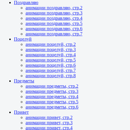
Поздравляю
анимации поздравляю, стр.2
анимации поздравляю, стр.3
анимации поздравляю, стр.4
анимации поздравляю, стр.5
анимации поздравляю, стр.6
анимации поздравляю, стр.7
Поцелуй
анимации поцелуй, стр.2
анимации поцелуй, стр.3
анимации поцелуй, стр.4
анимации поцелуй, стр.5
анимации поцелуй, стр.6
анимации поцелуй, стр.7
анимации поцелуй, стр.8
Предметы
анимации предметы, стр.2
анимации предметы, стр.3
анимации предметы, стр.4
анимации предметы, стр.5
анимации предметы, стр.6
Привет
анимации привет, стр.2
анимации привет, стр.3
анимации привет, стр.4