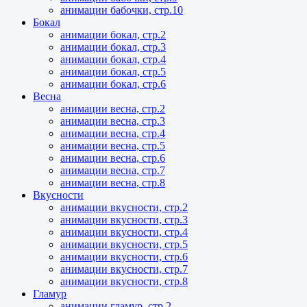
анимации бабочки, стр.10
Бокал
анимации бокал, стр.2
анимации бокал, стр.3
анимации бокал, стр.4
анимации бокал, стр.5
анимации бокал, стр.6
Весна
анимации весна, стр.2
анимации весна, стр.3
анимации весна, стр.4
анимации весна, стр.5
анимации весна, стр.6
анимации весна, стр.7
анимации весна, стр.8
Вкусности
анимации вкусности, стр.2
анимации вкусности, стр.3
анимации вкусности, стр.4
анимации вкусности, стр.5
анимации вкусности, стр.6
анимации вкусности, стр.7
анимации вкусности, стр.8
Гламур
анимации гламур, стр.2