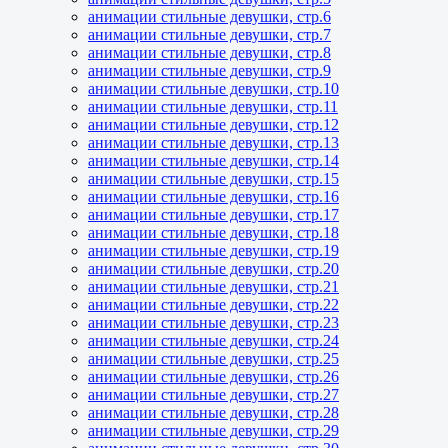
анимации стильные девушки, стр.6
анимации стильные девушки, стр.7
анимации стильные девушки, стр.8
анимации стильные девушки, стр.9
анимации стильные девушки, стр.10
анимации стильные девушки, стр.11
анимации стильные девушки, стр.12
анимации стильные девушки, стр.13
анимации стильные девушки, стр.14
анимации стильные девушки, стр.15
анимации стильные девушки, стр.16
анимации стильные девушки, стр.17
анимации стильные девушки, стр.18
анимации стильные девушки, стр.19
анимации стильные девушки, стр.20
анимации стильные девушки, стр.21
анимации стильные девушки, стр.22
анимации стильные девушки, стр.23
анимации стильные девушки, стр.24
анимации стильные девушки, стр.25
анимации стильные девушки, стр.26
анимации стильные девушки, стр.27
анимации стильные девушки, стр.28
анимации стильные девушки, стр.29