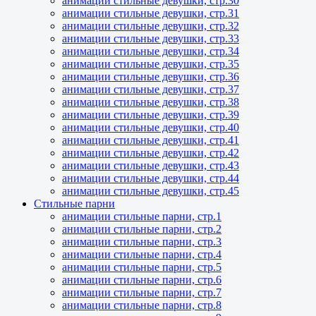
анимации стильные девушки, стр.30
анимации стильные девушки, стр.31
анимации стильные девушки, стр.32
анимации стильные девушки, стр.33
анимации стильные девушки, стр.34
анимации стильные девушки, стр.35
анимации стильные девушки, стр.36
анимации стильные девушки, стр.37
анимации стильные девушки, стр.38
анимации стильные девушки, стр.39
анимации стильные девушки, стр.40
анимации стильные девушки, стр.41
анимации стильные девушки, стр.42
анимации стильные девушки, стр.43
анимации стильные девушки, стр.44
анимации стильные девушки, стр.45
Стильные парни
анимации стильные парни, стр.1
анимации стильные парни, стр.2
анимации стильные парни, стр.3
анимации стильные парни, стр.4
анимации стильные парни, стр.5
анимации стильные парни, стр.6
анимации стильные парни, стр.7
анимации стильные парни, стр.8