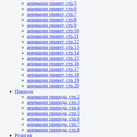
анимации привет, стр.5
анимации привет, стр.6
анимации привет, стр.7
анимации привет, стр.8
анимации привет, стр.9
анимации привет, стр.10
анимации привет, стр.11
анимации привет, стр.12
анимации привет, стр.13
анимации привет, стр.14
анимации привет, стр.15
анимации привет, стр.16
анимации привет, стр.17
анимации привет, стр.18
анимации привет, стр.19
анимации привет, стр.20
Природа
анимации природа, стр.2
анимации природа, стр.3
анимации природа, стр.4
анимации природа, стр.5
анимации природа, стр.6
анимации природа, стр.7
анимации природа, стр.8
Религия