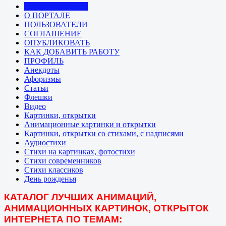
Главная - Новости
О ПОРТАЛЕ
ПОЛЬЗОВАТЕЛИ
СОГЛАШЕНИЕ
ОПУБЛИКОВАТЬ
КАК ДОБАВИТЬ РАБОТУ
ПРОФИЛЬ
Анекдоты
Афоризмы
Статьи
Флешки
Видео
Картинки, открытки
Анимационные картинки и открытки
Картинки, открытки со стихами, с надписями
Аудиостихи
Стихи на картинках, фотостихи
Стихи современников
Стихи классиков
День рожденья
КАТАЛОГ ЛУЧШИХ АНИМАЦИЙ,
АНИМАЦИОННЫХ КАРТИНОК, ОТКРЫТОК
ИНТЕРНЕТА ПО ТЕМАМ: